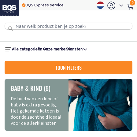
0
BQS Express service
B
Alle categorieën
Onze merken
Diensten
TOON FILTERS
BABY & KIND (5)
De huid van een kind of
baby is extra gevoelig.
Het gekamde katoen is
door de zachtheid ideaal
voor de allerkleinsten.