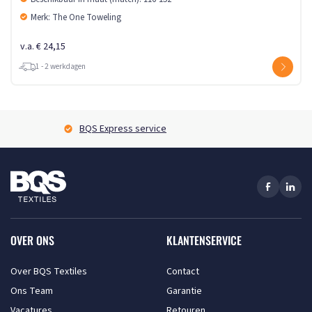
Merk: The One Toweling
v.a. € 24,15
1 - 2 werkdagen
BQS Express service
OVER ONS
KLANTENSERVICE
Over BQS Textiles
Contact
Ons Team
Garantie
Vacatures
Retouren