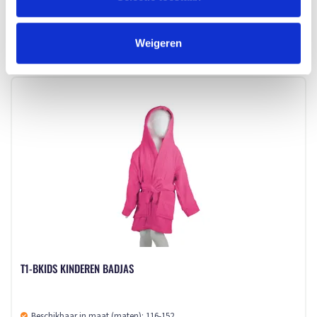
Merk: The One Toweling
v.a. € 1,85
Weigeren
1 - 2 werkdagen
T1-BKIDS KINDEREN BADJAS
Beschikbaar in maat (maten): 116-152