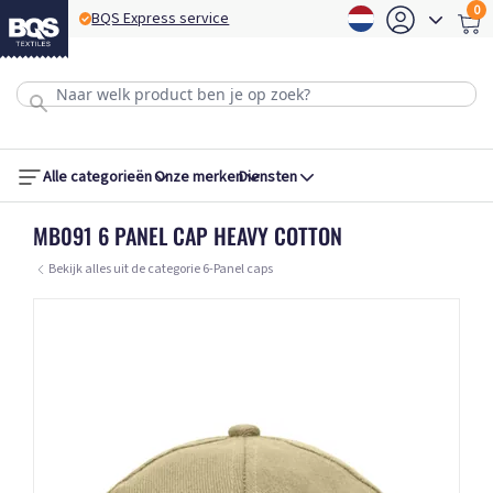
0
BQS Express service
B
Alle categorieën
Onze merken
Diensten
MB091 6 PANEL CAP HEAVY COTTON
Bekijk alles uit de categorie 6-Panel caps