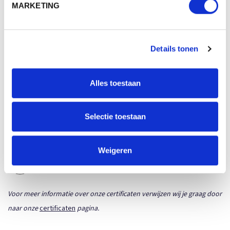
MARKETING
MB091 - 6 PANEL CAP HEAVY COTTON
Download
Whitelabel (PDF)
Details tonen
WERKTEKENINGEN
Alles toestaan
FILES\SIZECHARTS\CONVERSION - DB - ALL
Download
Product sheet (PDF)
Selectie toestaan
CERTIFICATEN
Weigeren
Voor meer informatie over onze certificaten verwijzen wij je graag door
naar onze
certificaten
pagina.