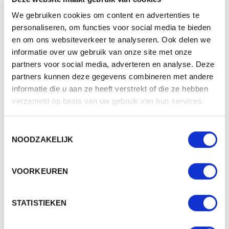
Materiaal
100% cotton
We gebruiken cookies om content en advertenties te
Aantal in binnenverpaking
50
personaliseren, om functies voor social media te bieden
en om ons websiteverkeer te analyseren. Ook delen we
Artikelen in omdoos
200
informatie over uw gebruik van onze site met onze
Land van herkomst
China
partners voor social media, adverteren en analyse. Deze
partners kunnen deze gegevens combineren met andere
Mogelijke bewerkingen
Borduren
informatie die u aan ze heeft verstrekt of die ze hebben
verzameld op basis van uw gebruik van hun services.
BESCHIKBARE KLEUREN
Toestemmingsselectie
NOODZAKELIJK
VOORKEUREN
PRODUCT SHEETS
MB091 - 6 PANEL CAP HEAVY COTTON
STATISTIEKEN
Download
Origineel (PDF)