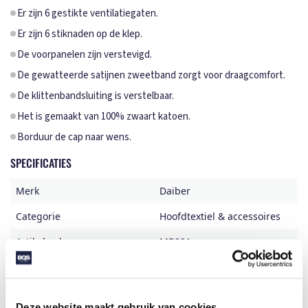
Er zijn 6 gestikte ventilatiegaten.
Er zijn 6 stiknaden op de klep.
De voorpanelen zijn verstevigd.
De gewatteerde satijnen zweetband zorgt voor draagcomfort.
De klittenbandsluiting is verstelbaar.
Het is gemaakt van 100% zwaart katoen.
Borduur de cap naar wens.
SPECIFICATIES
Merk
Daiber
Categorie
Hoofdtextiel & accessoires
Artikelcode
MB091
Grammage (gr/m²)
260
Gewicht
64 gr
Deze website maakt gebruik van cookies