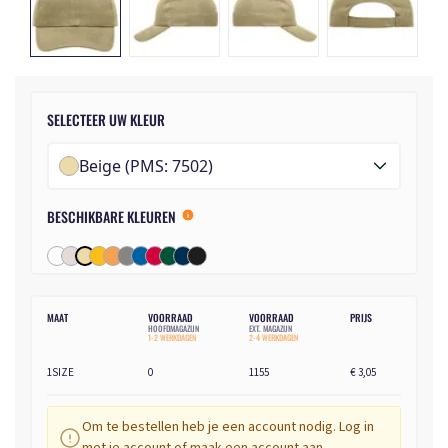
SELECTEER UW KLEUR
Beige (PMS: 7502)
BESCHIKBARE KLEUREN
MAAT
VOORRAAD
VOORRAAD
PRIJS
HOOFDMAGAZIJN
EXT. MAGAZIJN
1-2 WERKDAGEN
2-4 WERKDAGEN
1SIZE
0
1155
€ 3,05
Om te bestellen heb je een account nodig. Log in