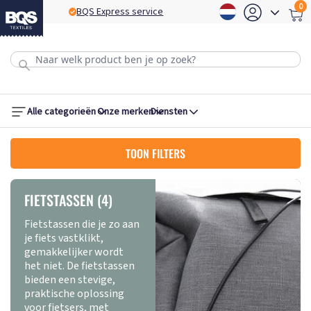
0
BQS Express service
B
Alle categorieën
Onze merken
Diensten
TOON FILTERS
FIETSTASSEN (4)
Fietstassen die je zo aan
je fiets vastklikt,
gemakkelijker wordt
het niet. De fietstassen
bieden een stevige,
praktische oplossing
voor fietsers, met