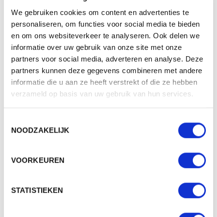
We gebruiken cookies om content en advertenties te
1818011 FIETSTAS CYCLE
personaliseren, om functies voor social media te bieden
en om ons websiteverkeer te analyseren. Ook delen we
informatie over uw gebruik van onze site met onze
Beschikbaar in maat (maten): 1SIZE
partners voor social media, adverteren en analyse. Deze
Merk: Halfar
partners kunnen deze gegevens combineren met andere
v.a. € 47,00
informatie die u aan ze heeft verstrekt of die ze hebben
verzameld op basis van uw gebruik van hun services.
1 - 2 werkdagen
Toestemmingsselectie
NOODZAKELIJK
VOORKEUREN
STATISTIEKEN