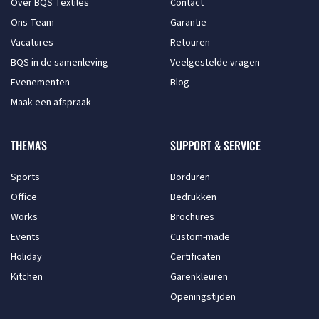
Over BQS Textiles
Contact
Ons Team
Garantie
Vacatures
Retouren
BQS in de samenleving
Veelgestelde vragen
Evenementen
Blog
Maak een afspraak
THEMA'S
SUPPORT & SERVICE
Sports
Borduren
Office
Bedrukken
Works
Brochures
Events
Custom-made
Holiday
Certificaten
Kitchen
Garenkleuren
Openingstijden