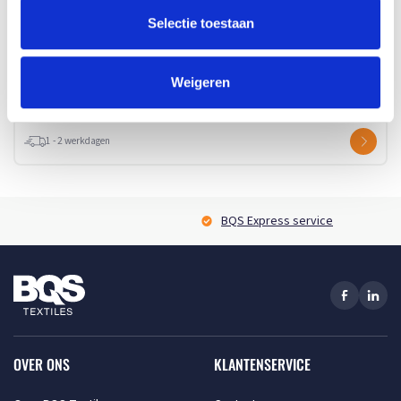
Selectie toestaan
Beschikbaar in maat (maten): 1SIZE
Merk: Halfar
Weigeren
v.a. € 5,80
1 - 2 werkdagen
BQS Express service
OVER ONS
KLANTENSERVICE