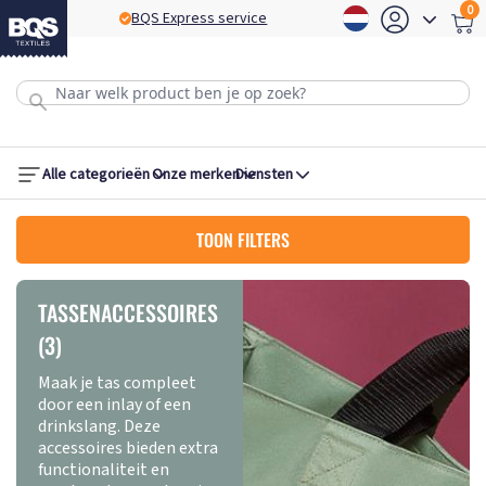
0
BQS Express service
B
Alle categorieën
Onze merken
Diensten
TOON FILTERS
TASSENACCESSOIRES
(3)
Maak je tas compleet
door een inlay of een
drinkslang. Deze
accessoires bieden extra
functionaliteit en