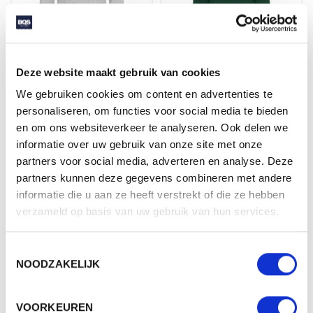
Deze website maakt gebruik van cookies
1250 KITE SWEATSHIRT UNISEX
1280 OWL HOODIE UNISEX
We gebruiken cookies om content en advertenties te
personaliseren, om functies voor social media te bieden
Beschikbaar in maat (maten):
Beschikbaar in maat (maten):
en om ons websiteverkeer te analyseren. Ook delen we
XS-10XL
XS-5XL
informatie over uw gebruik van onze site met onze
partners voor social media, adverteren en analyse. Deze
Merk: ØRN Workwear
Merk: ØRN Workwear
partners kunnen deze gegevens combineren met andere
v.a. € 18,15
v.a. € 27,90
informatie die u aan ze heeft verstrekt of die ze hebben
verzameld op basis van uw gebruik van hun services.
2 - 3 werkdagen
2 - 3 werkdagen
Toestemmingsselectie
NOODZAKELIJK
VOORKEUREN