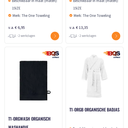
Beschikbaar in maat (maten):
Beschikbaar in maat (maten):
1SIZE
1SIZE
Merk: The One Toweling
Merk: The One Toweling
v.a. € 6,95
v.a. € 13,35
1 - 2 werkdagen
1 - 2 werkdagen
T1-ORGB ORGANISCHE BADJAS
T1-ORGWASH ORGANISCH
WASHANDJE