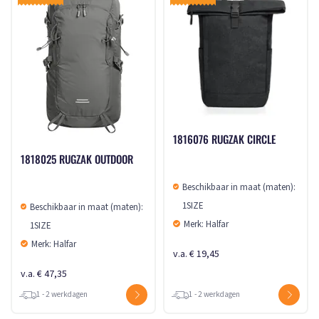
1816076 RUGZAK CIRCLE
1818025 RUGZAK OUTDOOR
Beschikbaar in maat (maten):
1SIZE
Beschikbaar in maat (maten):
Merk: Halfar
1SIZE
Merk: Halfar
v.a. € 19,45
v.a. € 47,35
1 - 2 werkdagen
1 - 2 werkdagen