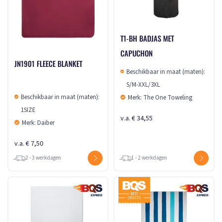
T1-BH BADJAS MET
CAPUCHON
JN1901 FLEECE BLANKET
Beschikbaar in maat (maten):
S/M-XXL/3XL
Beschikbaar in maat (maten):
Merk: The One Toweling
1SIZE
v.a. € 34,55
Merk: Daiber
v.a. € 7,50
2 - 3 werkdagen
1 - 2 werkdagen