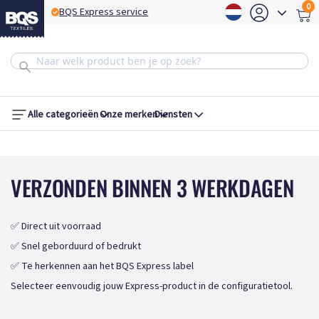
0
BQS Express service
B
Alle categorieën
Onze merken
Diensten
VERZONDEN BINNEN 3 WERKDAGEN
✅ Direct uit voorraad
✅ Snel geborduurd of bedrukt
✅ Te herkennen aan het BQS Express label
Selecteer eenvoudig jouw Express-product in de configuratietool.