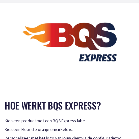
HOE WERKT BQS EXPRESS?
Kies een product met een BQS Express label.
Kies een kleur die oranje omcirkeld is.
Personaliseer met het logo van jouw klant via de configuratietool.