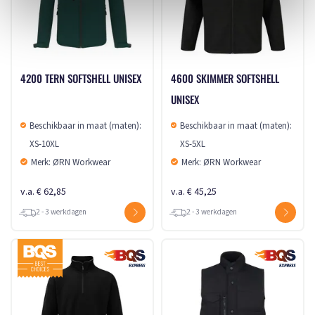
4200 TERN SOFTSHELL UNISEX
4600 SKIMMER SOFTSHELL
UNISEX
Beschikbaar in maat (maten):
Beschikbaar in maat (maten):
XS-10XL
XS-5XL
Merk: ØRN Workwear
Merk: ØRN Workwear
v.a. € 62,85
v.a. € 45,25
2 - 3 werkdagen
2 - 3 werkdagen