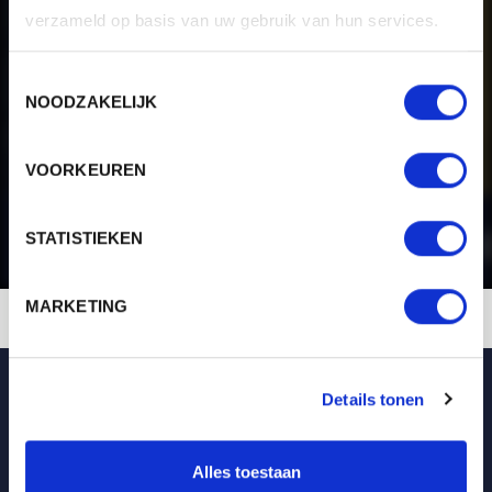
verzameld op basis van uw gebruik van hun services.
Toestemmingsselectie
Ik ga akkoord met het ontvangen van de nieuwsbrief en accepteer de
NOODZAKELIJK
privacy policy
.
Abonneer op de nieuwsbrief
VOORKEUREN
STATISTIEKEN
MARKETING
BQS Express service
Details tonen
Alles toestaan