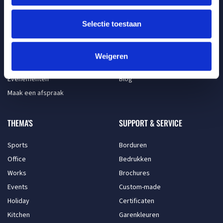
OVER ONS
KLANTENSERVICE
Over BQS Textiles
Contact
Selectie toestaan
Ons Team
Garantie
Vacatures
Retouren
Weigeren
BQS in de samenleving
Veelgestelde vragen
Evenementen
Blog
Maak een afspraak
THEMA'S
SUPPORT & SERVICE
Sports
Borduren
Office
Bedrukken
Works
Brochures
Events
Custom-made
Holiday
Certificaten
Kitchen
Garenkleuren