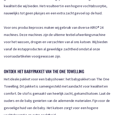
kwaliteit die wij bieden. Het resulteert in een hogere vochtabsorptie,
nauwelijks tot geen pluisjes en een extra zacht gevoel op de huid.
Voor ons productieproces maken wij gebruik van diverse AlRO® 24
machines. Deze machines zijn de ultieme textiel-afwerkingsmachine
voor het wassen, drogen en verzachten van al ons katoen. Wij bieden
vanaf de instapproducten al geweldige zachtheid omdat al onze
voorraadartikelen voorgewassen zijn.
ONTDEK HET BABYPAKKET VAN THE ONE TOWELLING
Het ideale pakket voor een babyshower: het babypakket van The One
Towelling. Dit pakket is samengesteld met aandacht voor kwaliteit en
comfort. De stof is gemaakt van heerlijk zacht, gekamd katoen. Laat de
ouders en de baby genieten van de ademende materialen. Fijn voor de
gevoelige huid van de baby. Het katoen zorgt voor een hogere