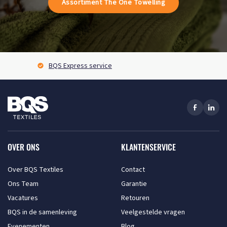
Assortiment The One Towelling
BQS Express service
OVER ONS
KLANTENSERVICE
Over BQS Textiles
Contact
Ons Team
Garantie
Vacatures
Retouren
BQS in de samenleving
Veelgestelde vragen
Evenementen
Blog