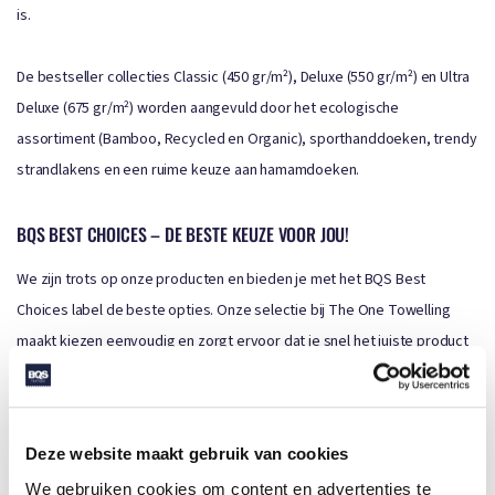
is.
De bestseller collecties Classic (450 gr/m²), Deluxe (550 gr/m²) en Ultra
Deluxe (675 gr/m²) worden aangevuld door het ecologische
assortiment (Bamboo, Recycled en Organic), sporthanddoeken, trendy
strandlakens en een ruime keuze aan hamamdoeken.
BQS BEST CHOICES – DE BESTE KEUZE VOOR JOU!
We zijn trots op onze producten en bieden je met het BQS Best
Choices label de beste opties. Onze selectie bij The One Towelling
maakt kiezen eenvoudig en zorgt ervoor dat je snel het juiste product
vindt. Zo weet je zeker dat je altijd de beste keuze maakt! Hieronder
vind je de The One Towelling BQS Best Choices collecties: Bamboo,
Organic, hamam en badjassen. Bekijk meer BQS Best Choices:
Deze website maakt gebruik van cookies
We gebruiken cookies om content en advertenties te