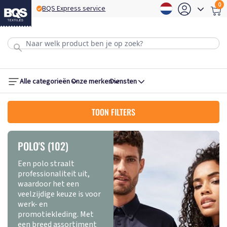
0
BQS Express service
BQS
Alle categorieën
Onze merken
Diensten
TOON FILTERS
POLO'S (102)
Een polo straalt
professionaliteit uit,
waardoor het een
veelzijdige keuze is voor
werk- en
promotiekleding. Met
een breed assortiment