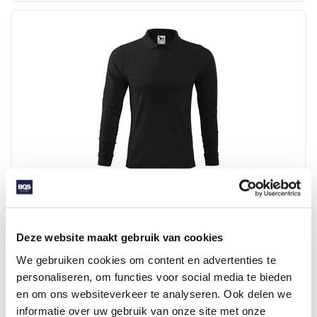
211 POLO SHIRT MEN'S SINGLE J. LS
Deze website maakt gebruik van cookies
Beschikbaar in maat (maten): S-XXL
We gebruiken cookies om content en advertenties te
Merk: Malfini
personaliseren, om functies voor social media te bieden
en om ons websiteverkeer te analyseren. Ook delen we
v.a. € 12,00
informatie over uw gebruik van onze site met onze