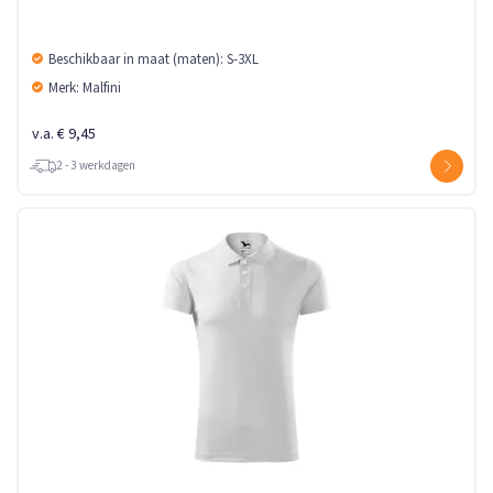
Beschikbaar in maat (maten): S-3XL
Merk: Malfini
v.a. € 9,45
2 - 3 werkdagen