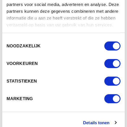
2 - 3 werkdagen
partners voor social media, adverteren en analyse. Deze
partners kunnen deze gegevens combineren met andere
informatie die u aan ze heeft verstrekt of die ze hebben
verzameld op basis van uw gebruik van hun services.
Toestemmingsselectie
NOODZAKELIJK
VOORKEUREN
STATISTIEKEN
203 POLO SHIRT MEN'S PIQUE POLO
MARKETING
Beschikbaar in maat (maten): S-5XL
Merk: Malfini
Details tonen
v.a. € 8,65