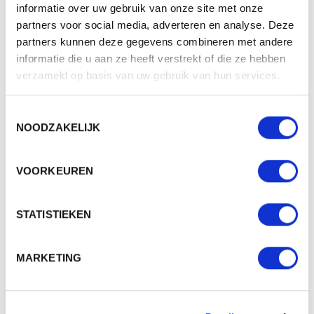
v.a. € 7,65
informatie over uw gebruik van onze site met onze
partners voor social media, adverteren en analyse. Deze
2 - 3 werkdagen
partners kunnen deze gegevens combineren met andere
informatie die u aan ze heeft verstrekt of die ze hebben
verzameld op basis van uw gebruik van hun services.
Toestemmingsselectie
NOODZAKELIJK
VOORKEUREN
STATISTIEKEN
5008 ALU MINI POCKET UMBRELLA
MARKETING
Beschikbaar in maat (maten): 1SIZE
Merk: FARE