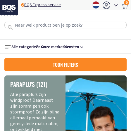
0
BQS Express service
B
Alle categorieën
Onze merken
Diensten
TOON FILTERS
PARAPLU'S (121)
Alle paraplu's zijn
windproof. Daarnaast
zijn sommigen ook
stormproof. Ze zijn bijna
allemaal gemaakt van
gerecyclede materialen,
ontwikkeld met