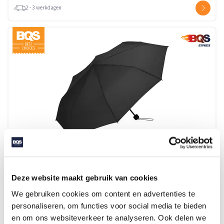
2 - 3 werkdagen
5002 FLAT POCKET UMBRELLA
Deze website maakt gebruik van cookies
We gebruiken cookies om content en advertenties te
Beschikbaar in maat (maten): 1SIZE
personaliseren, om functies voor social media te bieden
Merk: FARE
en om ons websiteverkeer te analyseren. Ook delen we