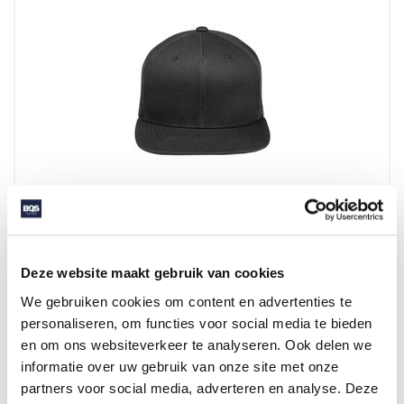
KM 26 FLAT CAP CLASSIC
Deze website maakt gebruik van cookies
Beschikbaar in maat (maten): 1SIZE
We gebruiken cookies om content en advertenties te
Merk: Karlowsky
personaliseren, om functies voor social media te bieden
v.a. € 16,60
en om ons websiteverkeer te analyseren. Ook delen we
informatie over uw gebruik van onze site met onze
2 - 3 werkdagen
partners voor social media, adverteren en analyse. Deze