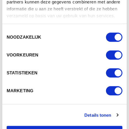
partners kunnen deze gegevens combineren met andere
informatie die u aan ze heeft verstrekt of die ze hebben
verzameld op basis van uw gebruik van hun services.
Toestemmingsselectie
NOODZAKELIJK
VOORKEUREN
STATISTIEKEN
KM 27 FLAT CAP JEANS-STYLE
MARKETING
Merk: Karlowsky
v.a. € 15,00
Details tonen
2 - 3 werkdagen