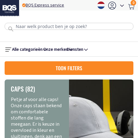
0
BQS Express service
B
Alle categorieën
Onze merken
Diensten
TOON FILTERS
CAPS (82)
Petje af voor alle caps!
Onze caps staan bekend
om comfortabele
stoffen die lang
meegaan. Er is keuze in
overvloed in kleur en
sluitingen, denk aan een