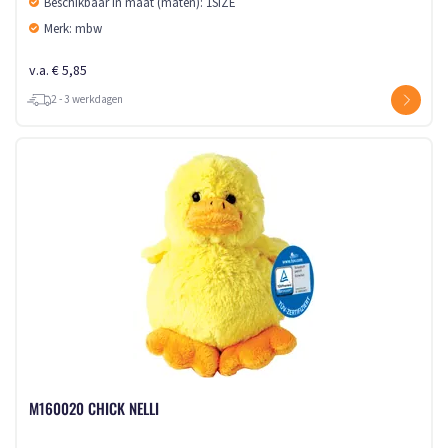
Beschikbaar in maat (maten): 1SIZE
Merk: mbw
v.a. € 5,85
2 - 3 werkdagen
M160020 CHICK NELLI