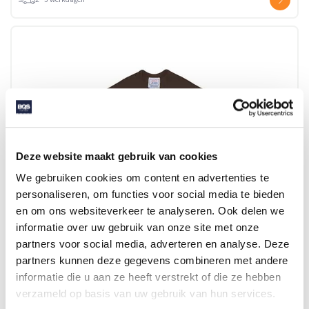
Deze website maakt gebruik van cookies
We gebruiken cookies om content en advertenties te
personaliseren, om functies voor social media te bieden
JN504 MINI-T
en om ons websiteverkeer te analyseren. Ook delen we
informatie over uw gebruik van onze site met onze
partners voor social media, adverteren en analyse. Deze
Beschikbaar in maat (maten): 1SIZE
partners kunnen deze gegevens combineren met andere
Merk: Daiber
informatie die u aan ze heeft verstrekt of die ze hebben
verzameld op basis van uw gebruik van hun services.
v.a. € 3,15