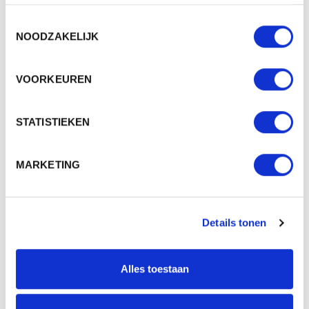
2 - 3 werkdagen
Toestemmingsselectie
NOODZAKELIJK
VOORKEUREN
STATISTIEKEN
MARKETING
Details tonen
M117960 REFLECTOR, BEAR
Alles toestaan
Beschikbaar in maat (maten): 1SIZE
Merk: mbw