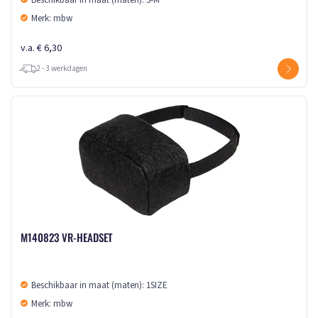
Beschikbaar in maat (maten): S-M
Merk: mbw
v.a. € 6,30
2 - 3 werkdagen
M140823 VR-HEADSET
Beschikbaar in maat (maten): 1SIZE
Merk: mbw