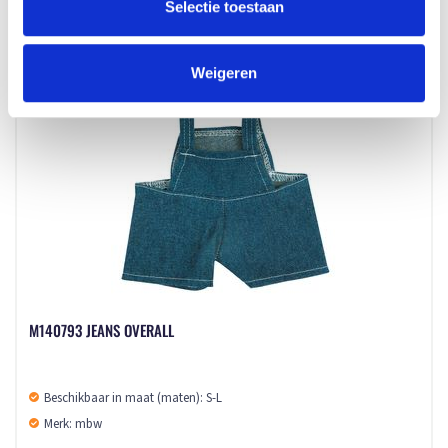
Selectie toestaan
v.a. € 1,30
2 - 3 werkdagen
Weigeren
M140793 JEANS OVERALL
Beschikbaar in maat (maten): S-L
Merk: mbw