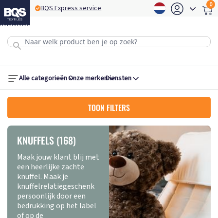
0
BQS Express service
B
Alle categorieën
Onze merken
Diensten
TOON FILTERS
KNUFFELS (168)
Maak jouw klant blij met
een heerlijke zachte
knuffel. Maak je
knuffelrelatiegeschenk
persoonlijk door een
bedrukking op het label
of op de