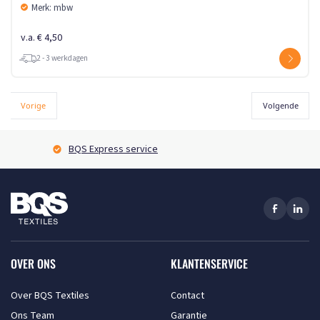
Merk: mbw
v.a. € 4,50
2 - 3 werkdagen
Vorige
Volgende
BQS Express service
OVER ONS
KLANTENSERVICE
Over BQS Textiles
Contact
Ons Team
Garantie