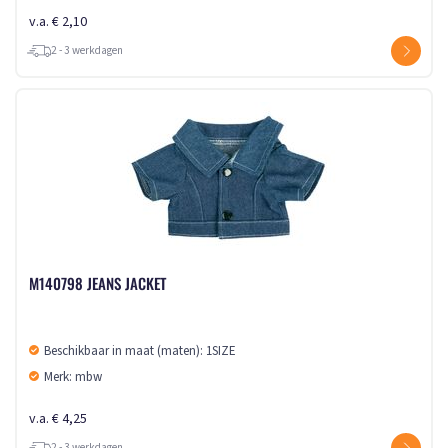
v.a. € 2,10
2 - 3 werkdagen
M140798 JEANS JACKET
Beschikbaar in maat (maten): 1SIZE
Merk: mbw
v.a. € 4,25
2 - 3 werkdagen