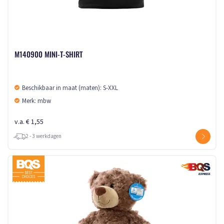
M140900 MINI-T-SHIRT
Beschikbaar in maat (maten): S-XXL
Merk: mbw
v.a. € 1,55
2 - 3 werkdagen