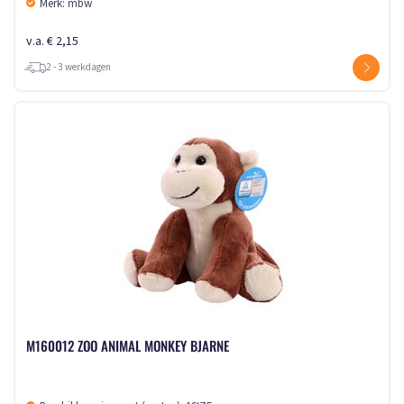
Merk: mbw
v.a. € 2,15
2 - 3 werkdagen
M160012 ZOO ANIMAL MONKEY BJARNE