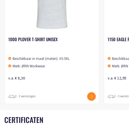
1000 PLOVER T-SHIRT UNISEX
1150 EAGLE 
Beschikbaar in maat (maten): XS-5XL
Beschikbaa
Merk: ØRN Workwear
Merk: ØRN
v.a. € 8,30
v.a. € 12,95
2 - 3 werkdagen
2 - 3 werk
CERTIFICATEN