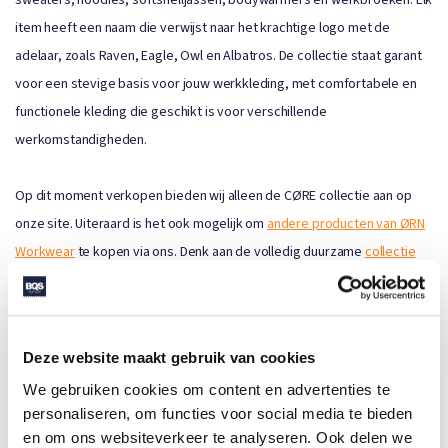
sweaters, hoodies, softshelljassen, bodywarmers en werkbroeken. Elk
item heeft een naam die verwijst naar het krachtige logo met de
adelaar, zoals Raven, Eagle, Owl en Albatros. De collectie staat garant
voor een stevige basis voor jouw werkkleding, met comfortabele en
functionele kleding die geschikt is voor verschillende
werkomstandigheden.
Op dit moment verkopen bieden wij alleen de CØRE collectie aan op
onze site. Uiteraard is het ook mogelijk om
andere producten van ØRN
Workwear
te kopen via ons. Denk aan de volledig duurzame
collectie
EARTHPRØ
. Ieder product is gemaakt van gerecycled materiaal. Zo
lopen de medewerkers van jouw klant er écht duurzaam bij.
Deze website maakt gebruik van cookies
We gebruiken cookies om content en advertenties te
personaliseren, om functies voor social media te bieden
en om ons websiteverkeer te analyseren. Ook delen we