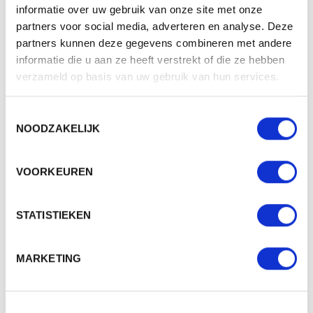
informatie over uw gebruik van onze site met onze
partners voor social media, adverteren en analyse. Deze
partners kunnen deze gegevens combineren met andere
informatie die u aan ze heeft verstrekt of die ze hebben
verzameld op basis van uw gebruik van hun services.
BQS BEST CHOICES – DE BESTE KEUZE VOOR
JOU!
Toestemmingsselectie
NOODZAKELIJK
Onze producten zijn zorgvuldig geselecteerd. Met het BQS Best
Choices label kies je altijd voor de beste optie.
VOORKEUREN
De meeste producten van ØRN Workwear zijn gelabeld als BQS Best
Choices. Zo vindt je snel de beste werkkleding.
STATISTIEKEN
MARKETING