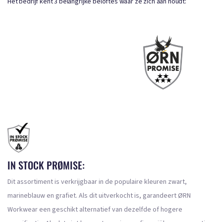
Het bedrijf kent 3 belangrijke beloftes waar ze zich aan houdt:
IN STOCK PRØMISE:
Dit assortiment is verkrijgbaar in de populaire kleuren zwart,
marineblauw en grafiet. Als dit uitverkocht is, garandeert ØRN
Workwear een geschikt alternatief van dezelfde of hogere