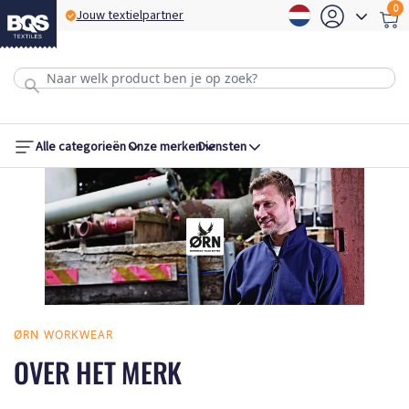
0
Jouw textielpartner
B
Alle categorieën
Onze merken
Diensten
ØRN WORKWEAR
OVER HET MERK