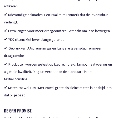
artikelen.
✔
Drievoudige stiknaden: Een kwaliteitskenmerk dat de levensduur
verlengt.
✔
Extra lengte voor meer draagcomfort: Gemaakt om in te bewegen.
✔
YKK-ritsen: Met levenslange garantie.
✔
Gebruik van AA-premium garen: Langere levensduur en meer
draagcomfort.
✔
Producten worden getest op kleurechtheid, krimp, maatvoering en
algehele kwaliteit. Dit gaat verder dan de standaard in de
textielindustrie.
✔
Maten tot wel 10XL: Met zowel grote als kleine maten is er altijd iets
dat bij je past!
DE ØRN PROMISE