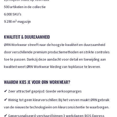
500 artikelen in de collectie
6.000 SKU’s
9.290 m² magazijn
KWALITEIT & DUURZAAMHEID
ØRN Workwear streeft naar de hoogste kwaliteit en duurzaamheid
door verschillende premium productiemethoden en strikte controles
toe te passen. Dankzij deze aandacht voor detail en toewijding aan
kwaliteit weet ØRN Workwear kleding van topklasse te leveren.
WAAROM KIES JE VOOR ØRN WORKWEAR?
✔
Zeer attractief geprijsd: Goede verkoopmarges
✔
Weinig tot geen kleurverschillen: Bij het verven maakt ØRN gebruik
van de nieuwste technologieën om kleurconsistentie te waarborgen.
✔
Gepersonaliseerd verstuurd binnen 3 werkdagen: BQS Express