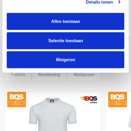
Details tonen
Alles toestaan
Selectie toestaan
GREEP UIT HET ASSORTIMENT VAN ØRN
WORKWEAR
Weigeren
T-shirts
Werkkleding
Werkjassen