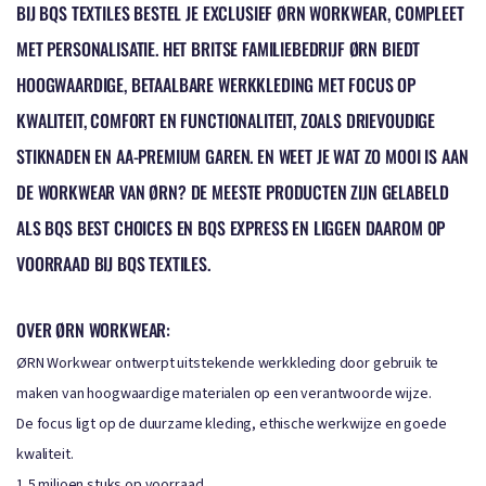
BIJ BQS TEXTILES BESTEL JE EXCLUSIEF ØRN WORKWEAR, COMPLEET
MET PERSONALISATIE. HET BRITSE FAMILIEBEDRIJF ØRN BIEDT
HOOGWAARDIGE, BETAALBARE WERKKLEDING MET FOCUS OP
KWALITEIT, COMFORT EN FUNCTIONALITEIT, ZOALS DRIEVOUDIGE
STIKNADEN EN AA-PREMIUM GAREN. EN WEET JE WAT ZO MOOI IS AAN
DE WORKWEAR VAN ØRN? DE MEESTE PRODUCTEN ZIJN GELABELD
ALS BQS BEST CHOICES EN BQS EXPRESS EN LIGGEN DAAROM OP
VOORRAAD BIJ BQS TEXTILES.
OVER ØRN WORKWEAR:
ØRN Workwear ontwerpt uitstekende werkkleding door gebruik te
maken van hoogwaardige materialen op een verantwoorde wijze.
De focus ligt op de duurzame kleding, ethische werkwijze en goede
kwaliteit.
1,5 miljoen stuks op voorraad