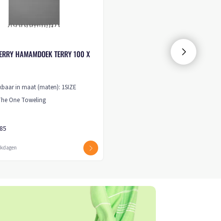
ERRY HAMAMDOEK TERRY 100 X
kbaar in maat (maten): 1SIZE
The One Toweling
,85
erkdagen