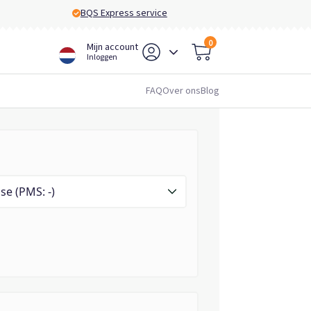
BQS Express service
0
Mijn account
Inloggen
FAQ
Over ons
Blog
se (PMS: -)