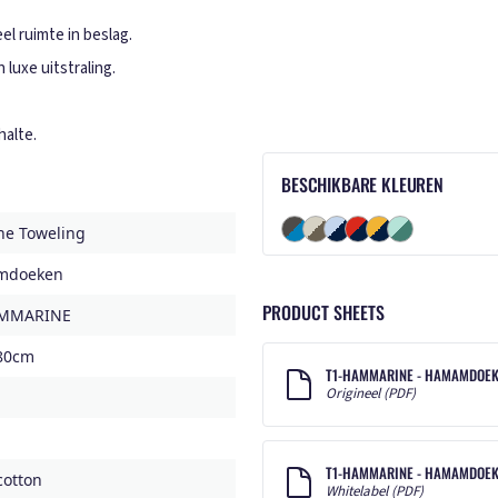
l ruimte in beslag.
luxe uitstraling.
alte.
BESCHIKBARE KLEUREN
ne Toweling
mdoeken
PRODUCT SHEETS
AMMARINE
80cm
T1-HAMMARINE - HAMAMDOEK 
Origineel (PDF)
T1-HAMMARINE - HAMAMDOEK
cotton
Whitelabel (PDF)