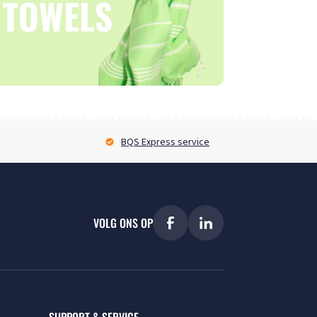
BQS Express service
VOLG ONS OP