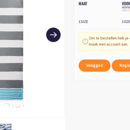
MAAT
VOO
HOOFDM
1-2
1SIZE
1025
Om te bestellen heb je 
maak een account aan.
Inloggen
Regis