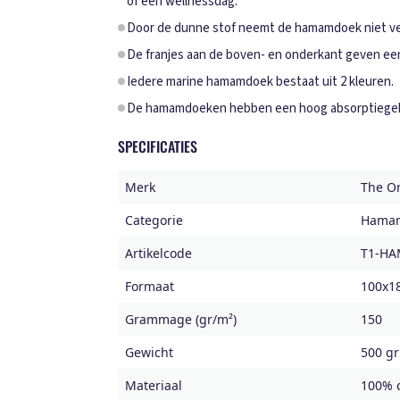
of een wellnessdag.
Door de dunne stof neemt de hamamdoek niet vee
De franjes aan de boven- en onderkant geven een 
Iedere marine hamamdoek bestaat uit 2 kleuren.
De hamamdoeken hebben een hoog absorptiegeh
SPECIFICATIES
Merk
The O
Categorie
Hama
Artikelcode
T1-H
Formaat
100x1
Grammage (gr/m²)
150
Gewicht
500 gr
Materiaal
100% 