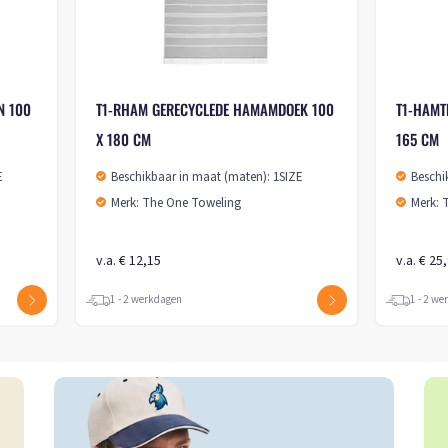
N 100
T1-RHAM GERECYCLEDE HAMAMDOEK 100
T1-HAMT
X 180 CM
165 CM
E
Beschikbaar in maat (maten): 1SIZE
Beschi
Merk: The One Toweling
Merk: 
v.a. € 12,15
v.a. € 25
1 - 2 werkdagen
1 - 2 w