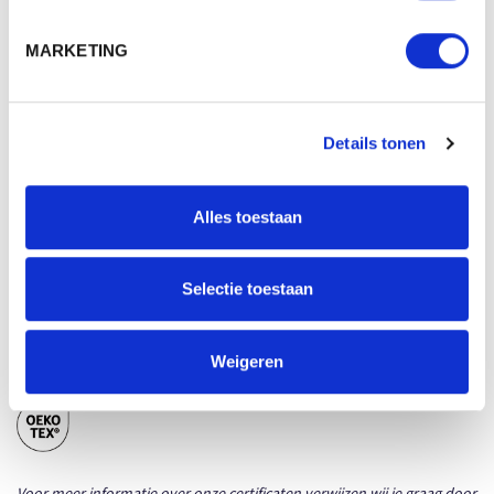
MARKETING
PRODUCT SHEETS
Details tonen
T1-BKIDS - KINDEREN BADJAS
Download
Origineel (PDF)
Alles toestaan
T1-BKIDS - KINDEREN BADJAS
Download
Whitelabel (PDF)
Selectie toestaan
Weigeren
CERTIFICATEN