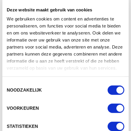
Deze website maakt gebruik van cookies
Merk
The One Toweling
We gebruiken cookies om content en advertenties te
Categorie
Baby & kind
personaliseren, om functies voor social media te bieden
Artikelcode
T1-BKIDS
en om ons websiteverkeer te analyseren. Ook delen we
informatie over uw gebruik van onze site met onze
Grammage (gr/m²)
340
partners voor social media, adverteren en analyse. Deze
Gewicht
797 gr
partners kunnen deze gegevens combineren met andere
informatie die u aan ze heeft verstrekt of die ze hebben
Materiaal
100% cotton
verzameld op basis van uw gebruik van hun services.
Aantal in binnenverpaking
1
Toestemmingsselectie
Artikelen in omdoos
15,10
NOODZAKELIJK
Land van herkomst
Pakistan
Mogelijke bewerkingen
Borduren
VOORKEUREN
STATISTIEKEN
BESCHIKBARE KLEUREN