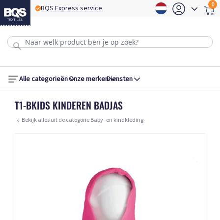
0
BQS Express service
B
Alle categorieën
Onze merken
Diensten
T1-BKIDS KINDEREN BADJAS
Bekijk alles uit de categorie Baby- en kindkleding