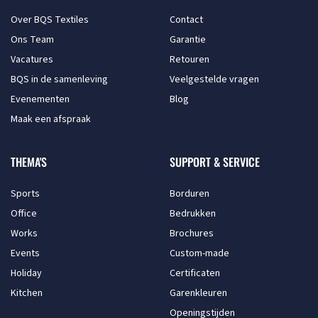
Over BQS Textiles
Contact
Ons Team
Garantie
Vacatures
Retouren
BQS in de samenleving
Veelgestelde vragen
Evenementen
Blog
Maak een afspraak
THEMA'S
SUPPORT & SERVICE
Sports
Borduren
Office
Bedrukken
Works
Brochures
Events
Custom-made
Holiday
Certificaten
Kitchen
Garenkleuren
Openingstijden