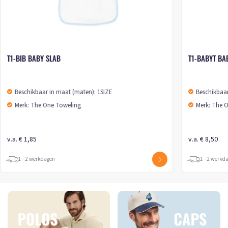
T1-BIB BABY SLAB
T1-BABYT BA
Beschikbaar in maat (maten): 1SIZE
Beschikbaar
Merk: The One Toweling
Merk: The 
v.a. € 1,85
v.a. € 8,50
1 - 2 werkdagen
1 - 2 werkd