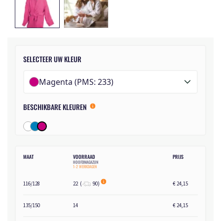
SELECTEER UW KLEUR
Magenta (PMS: 233)
BESCHIKBARE KLEUREN
MAAT
VOORRAAD
PRIJS
HOOFDMAGAZIJN
1-2 WERKDAGEN
116/128
22
(
90
)
€ 24,15
135/150
14
€ 24,15