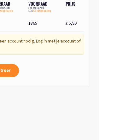
RRAAD
VOORRAAD
PRIJS
AGAZIJN
EXT. MAGAZIJN
 WERKDAGEN
2-4 WERKDAGEN
1865
€ 5,90
een account nodig. Log in met je account of
treer