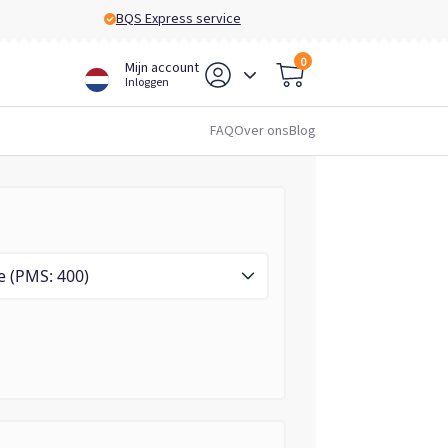
BQS Express service
0
Mijn account
Inloggen
FAQ
Over ons
Blog
e (PMS: 400)