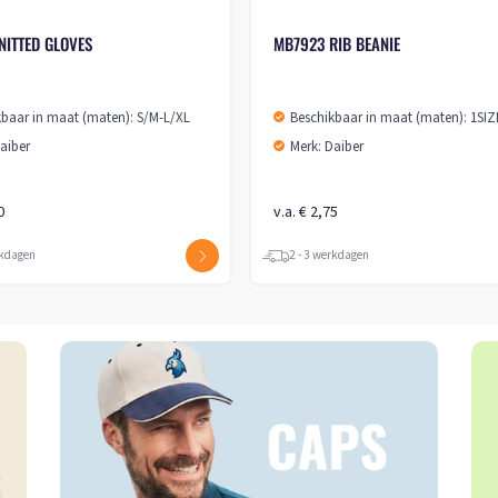
NITTED GLOVES
MB7923 RIB BEANIE
kbaar in maat (maten): S/M-L/XL
Beschikbaar in maat (maten): 1SIZ
aiber
Merk: Daiber
0
v.a. € 2,75
rkdagen
2 - 3 werkdagen