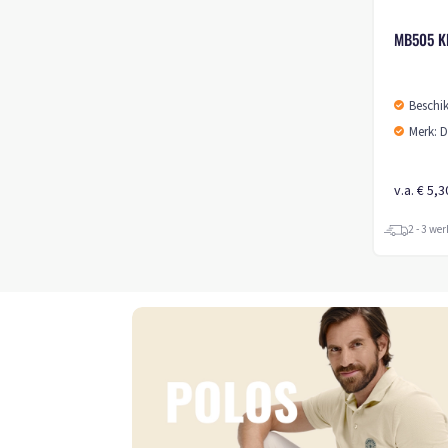
MB505 K
Beschi
Merk: D
v.a. € 5,3
2 - 3 we