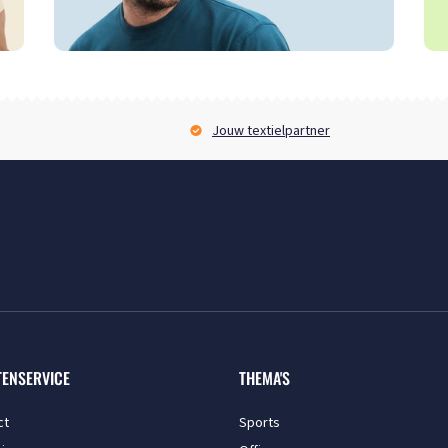
Jouw textielpartner
TENSERVICE
THEMA'S
ct
Sports