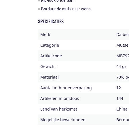
Rib-look onderaan.
Borduur de muts naar wens.
SPECIFICATIES
Merk
Daibe
Categorie
Mutse
Artikelcode
MB79
Gewicht
44 gr
Materiaal
70% po
Aantal in binnenverpaking
12
Artikelen in omdoos
144
Land van herkomst
China
Mogelijke bewerkingen
Bordu