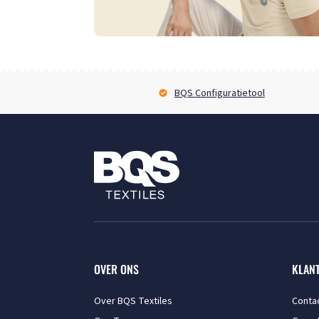
BQS Configuratietool
OVER ONS
KLAN
Over BQS Textiles
Conta