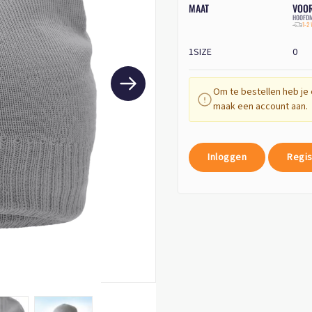
MAAT
VOO
HOOFDM
1-2
1SIZE
0
Om te bestellen heb je 
maak een account aan.
Inloggen
Regis