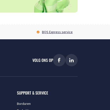
BQS Express service
VOLG ONS OP
SUPPORT & SERVICE
Borduren