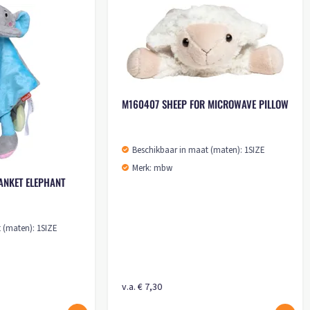
M160407 SHEEP FOR
Beschikbaar in maat
Merk: mbw
M160882 CUDDLY BLANKET ELEPHANT
Beschikbaar in maat (maten): 1SIZE
Merk: mbw
v.a. € 5,45
v.a. € 7,30