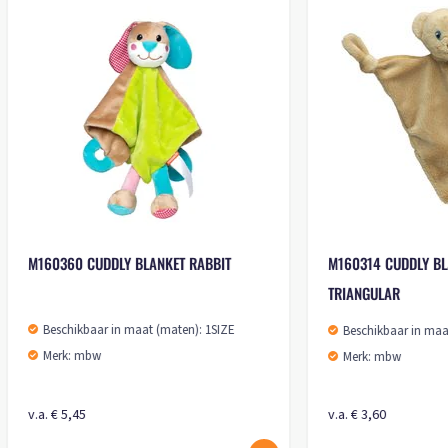
 MICROWAVE PILLOW
 (maten): 1SIZE
M160360 CUDDLY BLANKET RABBIT
Beschikbaar in maat (maten): 1SIZE
Merk: mbw
v.a. € 5,45