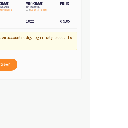
RRAAD
VOORRAAD
PRIJS
AGAZIJN
EXT. MAGAZIJN
 WERKDAGEN
2-4 WERKDAGEN
1822
€ 6,85
een account nodig. Log in met je account of
treer