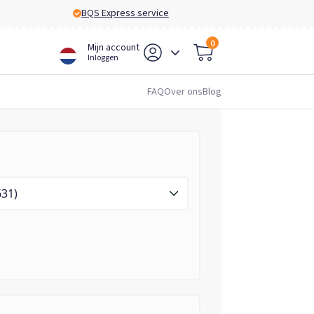
BQS Express service
0
Mijn account
Inloggen
FAQ
Over ons
Blog
631)