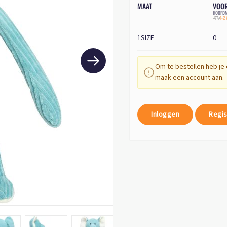
MAAT
VOO
HOOFDM
1-2
1SIZE
0
Om te bestellen heb je 
maak een account aan.
Inloggen
Regis