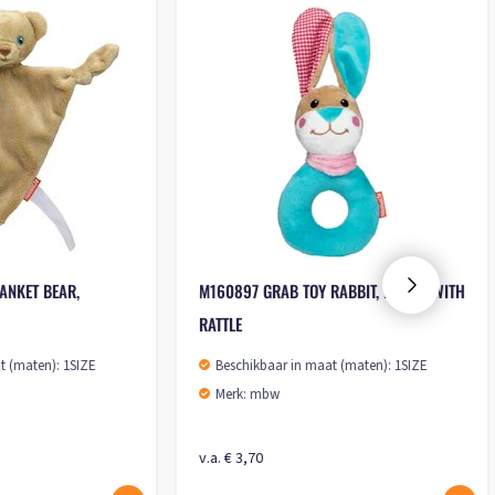
M160314 CUDDLY BLANKET BEAR,
M160897 GRAB TOY 
TRIANGULAR
RATTLE
Beschikbaar in maat (maten): 1SIZE
Beschikbaar in maa
Merk: mbw
Merk: mbw
v.a. € 3,60
v.a. € 3,70