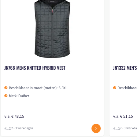
JN768 MENS KNITTED HYBRID VEST
JN1332 MEN'
Beschikbaar in maat (maten): S-3XL
Beschikbaar
Merk: Daiber
v.a. € 43,15
v.a. € 51,15
2 - 3 werkdagen
2 - 3 werkd