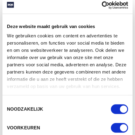
TENCEL™ Lyocellvezels zijn afkomstig van de natuurlijke
grondstof hout en voelen van nature zacht en soepel aan.
Stijlvolle opstaande kraag en in maat verstelbare manchetten.
Deze website maakt gebruik van cookies
Functionele lus aan de achterkant van de kraag voor een schort.
We gebruiken cookies om content en advertenties te
Dit voorkomt dat het schort af glijdt.
personaliseren, om functies voor social media te bieden
Linkermouw met praktische paspelzak (1 x 5,5 cm).
en om ons websiteverkeer te analyseren. Ook delen we
Slim-fit.
informatie over uw gebruik van onze site met onze
Combineer met DCJF 8, de avantgarde koksbuis met lange
partners voor social media, adverteren en analyse. Deze
partners kunnen deze gegevens combineren met andere
mouwen voor dames.
informatie die u aan ze heeft verstrekt of die ze hebben
Bedruk of borduur naar wens.
verzameld op basis van uw gebruik van hun services.
Toestemmingsselectie
NOODZAKELIJK
De Diamond Cut collectie van Karlowsky bevat de beste
VOORKEUREN
koksbuizen. Je draagt dit stevige en comfortabele textiel met