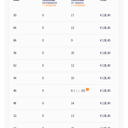
HOOFDMAGAZIJN
EXT. MAGAZIJN
1-2 WERKDAGEN
2-4 WERKDAGEN
50
0
17
€ 128,40
64
0
12
€ 128,40
66
0
9
€ 128,40
56
0
25
€ 128,40
62
0
12
€ 128,40
44
0
10
€ 128,40
46
0
6
(
10
)
€ 128,40
48
0
14
€ 128,40
52
0
13
€ 128,40