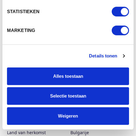
plezier.
Review door Giovanni
STATISTIEKEN
MARKETING
SPECIFICATIES
Merk
Karlowsky
Details tonen
Categorie
Horeca
Artikelcode
DCJM 8
Alles toestaan
Grammage (gr/m²)
183
Gewicht
272 gr
Selectie toestaan
48% polyester, 48% TENCEL,
Materiaal
4% elastolefin
Weigeren
Aantal in binnenverpaking
1
Land van herkomst
Bulgarije