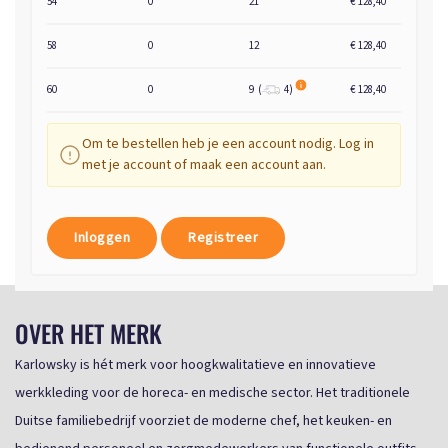
54
0
21
€ 128,40
58
0
12
€ 128,40
60
0
9
(
4
)
€ 128,40
Om te bestellen heb je een account nodig. Log in
met je account of maak een account aan.
Inloggen
Registreer
OVER HET MERK
Karlowsky is hét merk voor hoogkwalitatieve en innovatieve
werkkleding voor de horeca- en medische sector. Het traditionele
Duitse familiebedrijf voorziet de moderne chef, het keuken- en