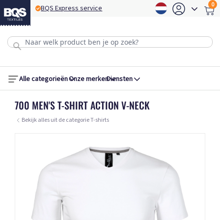
0
BQS Express service
B
Alle categorieën
Onze merken
Diensten
700 MEN'S T-SHIRT ACTION V-NECK
Bekijk alles uit de categorie T-shirts