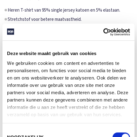
Heren T-shirt van 95% single jersey katoen en 5% elastaan.
Stretchstof voor betere maatvastheid.
Slank model met zijnaden.
Diepere V-hals.
Smalle 1:1 ribgebreide halslijn met 5% elastaan.
Deze website maakt gebruik van cookies
Binnenkant van de halslijn met contrasterende tape.
We gebruiken cookies om content en advertenties te
Sachoudernaden met fixatie.
personaliseren, om functies voor social media te bieden
Bedruk of borduur naar wens.
en om ons websiteverkeer te analyseren. Ook delen we
SPECIFICATIES
informatie over uw gebruik van onze site met onze
partners voor social media, adverteren en analyse. Deze
Merk
Malfini
partners kunnen deze gegevens combineren met andere
informatie die u aan ze heeft verstrekt of die ze hebben
Categorie
Kleding
verzameld op basis van uw gebruik van hun services.
Artikelcode
700
Toestemmingsselectie
Grammage (gr/m²)
180