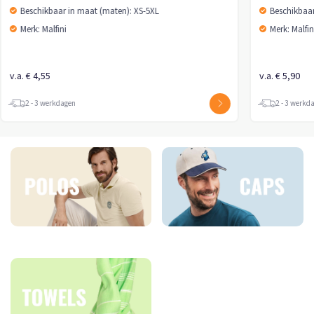
Beschikbaar in maat (maten): XS-5XL
Beschikbaar
Merk: Malfini
Merk: Malfin
v.a. € 4,55
v.a. € 5,90
2 - 3 werkdagen
2 - 3 werkd