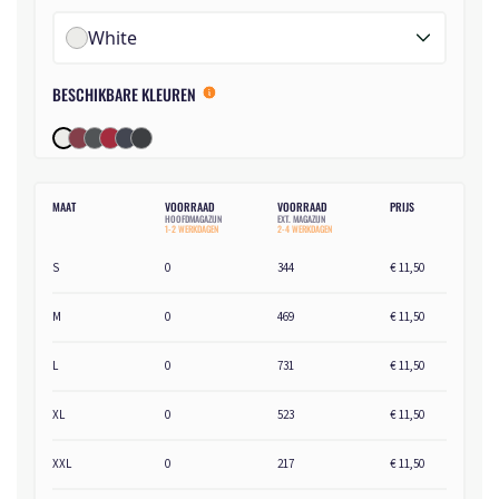
White
BESCHIKBARE KLEUREN
MAAT
VOORRAAD
VOORRAAD
PRIJS
HOOFDMAGAZIJN
EXT. MAGAZIJN
1-2 WERKDAGEN
2-4 WERKDAGEN
S
0
344
€ 11,50
M
0
469
€ 11,50
L
0
731
€ 11,50
XL
0
523
€ 11,50
XXL
0
217
€ 11,50