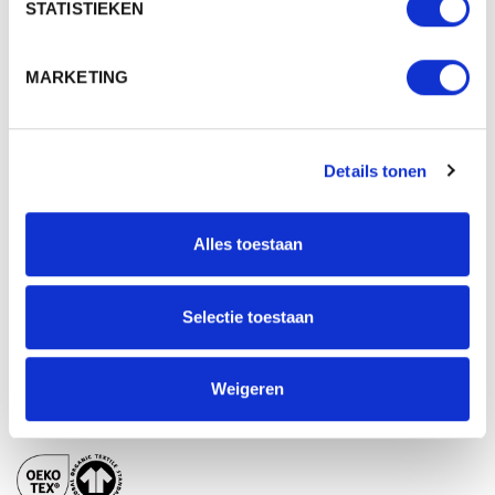
STATISTIEKEN
BESCHIKBARE KLEUREN
MARKETING
PRODUCT SHEETS
Details tonen
T1-ORG30 - ORGANISCH GASTENDOEKJE 30 X
50 CM
Download
Alles toestaan
Origineel (PDF)
T1-ORG30 - ORGANISCH GASTENDOEKJE 30 X
Selectie toestaan
50 CM
Download
Whitelabel (PDF)
Weigeren
CERTIFICATEN