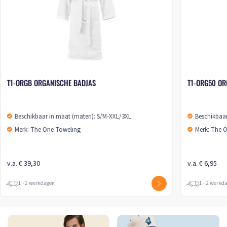
T1-ORGB ORGANISCHE BADJAS
T1-ORG50 OR
Beschikbaar in maat (maten): S/M-XXL/3XL
Beschikbaar
Merk: The One Toweling
Merk: The 
v.a. € 39,30
v.a. € 6,95
1 - 2 werkdagen
1 - 2 werkd