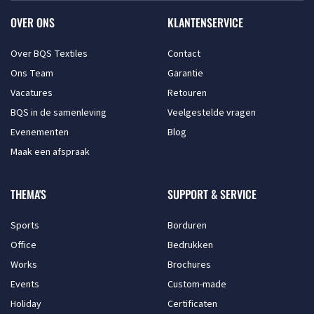
OVER ONS
KLANTENSERVICE
Over BQS Textiles
Contact
Ons Team
Garantie
Vacatures
Retouren
BQS in de samenleving
Veelgestelde vragen
Evenementen
Blog
Maak een afspraak
THEMA'S
SUPPORT & SERVICE
Sports
Borduren
Office
Bedrukken
Works
Brochures
Events
Custom-made
Holiday
Certificaten