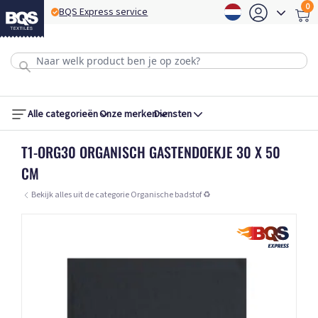
0
BQS Express service
B
Alle categorieën
Onze merken
Diensten
T1-ORG30 ORGANISCH GASTENDOEKJE 30 X 50
CM
Bekijk alles uit de categorie Organische badstof ♻️