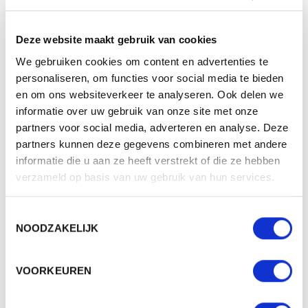
SPECIFICATIES
Merk
The One Toweling
Deze website maakt gebruik van cookies
Categorie
Duurzame collectie
We gebruiken cookies om content en advertenties te
personaliseren, om functies voor social media te bieden
Artikelcode
T1-ORG30
en om ons websiteverkeer te analyseren. Ook delen we
Formaat
30x50cm
informatie over uw gebruik van onze site met onze
partners voor social media, adverteren en analyse. Deze
Grammage (gr/m²)
550
partners kunnen deze gegevens combineren met andere
Gewicht
83 gr
informatie die u aan ze heeft verstrekt of die ze hebben
verzameld op basis van uw gebruik van hun services.
Materiaal
100% organic cotton
Aantal in binnenverpaking
25
Toestemmingsselectie
NOODZAKELIJK
Artikelen in omdoos
150
Land van herkomst
Pakistan
VOORKEUREN
Mogelijke bewerkingen
Borduren