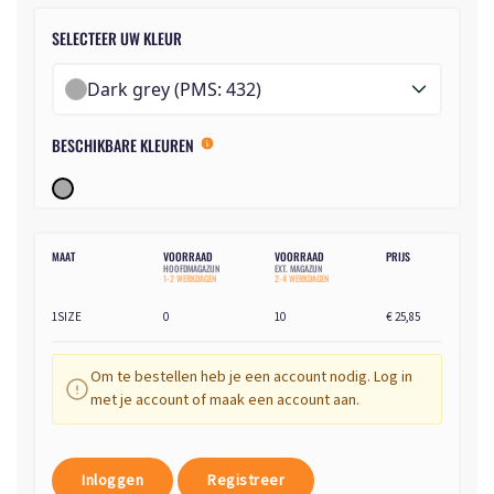
SELECTEER UW KLEUR
Dark grey (PMS: 432)
BESCHIKBARE KLEUREN
MAAT
VOORRAAD
VOORRAAD
PRIJS
HOOFDMAGAZIJN
EXT. MAGAZIJN
1-2 WERKDAGEN
2-4 WERKDAGEN
1SIZE
0
10
€ 25,85
Om te bestellen heb je een account nodig. Log in
met je account of maak een account aan.
Inloggen
Registreer