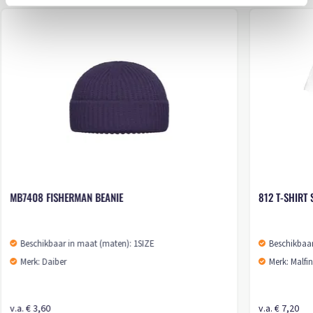
MB7408 FISHERMAN BEANIE
812 T-SHIRT 
Beschikbaar in maat (maten): 1SIZE
Beschikbaar
Merk: Daiber
Merk: Malfin
v.a. € 3,60
v.a. € 7,20