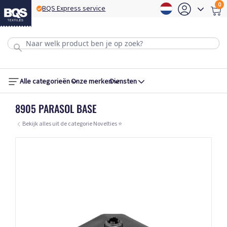
0
BQS Express service
B
Alle categorieën
Onze merken
Diensten
8905 PARASOL BASE
Bekijk alles uit de categorie Novelties ⭐