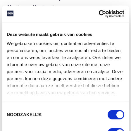
39 cm lang en 39 cm breed.
SPECIFICATIES
Deze website maakt gebruik van cookies
Merk
FARE
We gebruiken cookies om content en advertenties te
Categorie
Parasols
personaliseren, om functies voor social media te bieden
en om ons websiteverkeer te analyseren. Ook delen we
Artikelcode
8905
informatie over uw gebruik van onze site met onze
Formaat
39x39x14cm
partners voor social media, adverteren en analyse. Deze
partners kunnen deze gegevens combineren met andere
Gewicht
863 gr
informatie die u aan ze heeft verstrekt of die ze hebben
Materiaal
Plastic
verzameld op basis van uw gebruik van hun services.
Aantal in binnenverpaking
1
Toestemmingsselectie
Artikelen in omdoos
1
NOODZAKELIJK
Land van herkomst
Duitsland