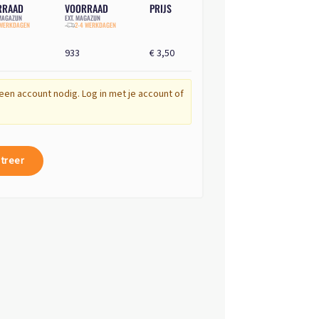
RRAAD
VOORRAAD
PRIJS
AGAZIJN
EXT. MAGAZIJN
 WERKDAGEN
2-4 WERKDAGEN
933
€ 3,50
een account nodig. Log in met je account of
treer