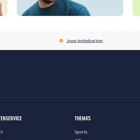
Jouw textielpartner
TENSERVICE
THEMA'S
ct
Sports