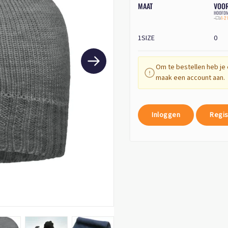
MAAT
VOO
HOOFDM
1-2
1SIZE
0
Om te bestellen heb je 
maak een account aan.
Inloggen
Regis