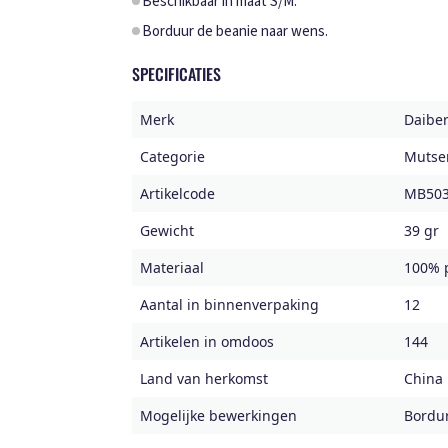
Beschikbaar in maat S/M.
Borduur de beanie naar wens.
SPECIFICATIES
Merk
Daibe
Categorie
Mutse
Artikelcode
MB50
Gewicht
39 gr
Materiaal
100% p
Aantal in binnenverpaking
12
Artikelen in omdoos
144
Land van herkomst
China
Mogelijke bewerkingen
Bordu