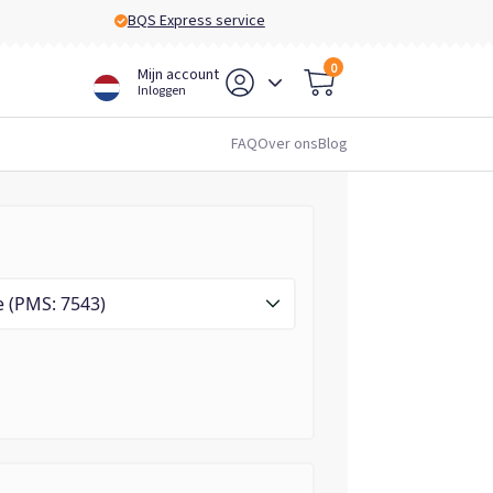
BQS Express service
0
Mijn account
Inloggen
FAQ
Over ons
Blog
 (PMS: 7543)