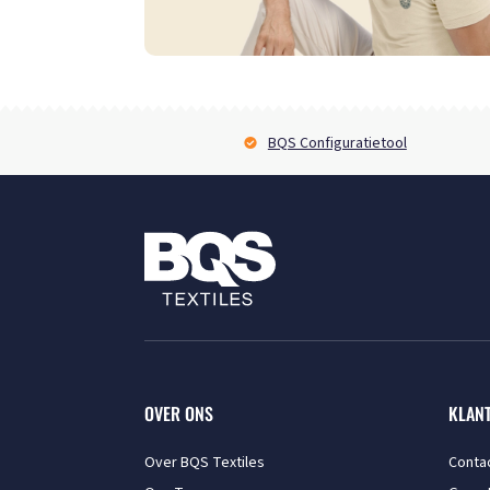
BQS Configuratietool
OVER ONS
KLAN
Over BQS Textiles
Conta