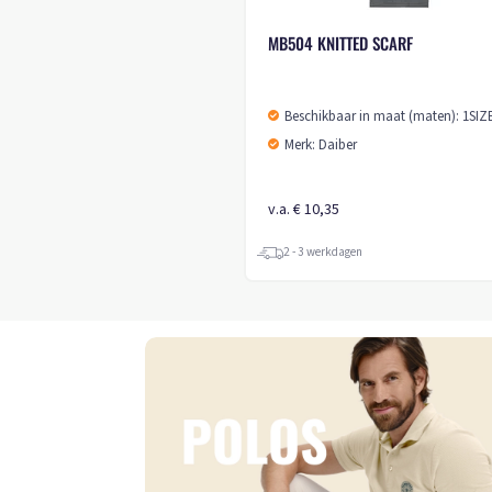
MB504 KNITTED SCARF
Beschikbaar in maat (maten): 1SIZ
Merk: Daiber
v.a. € 10,35
2 - 3 werkdagen