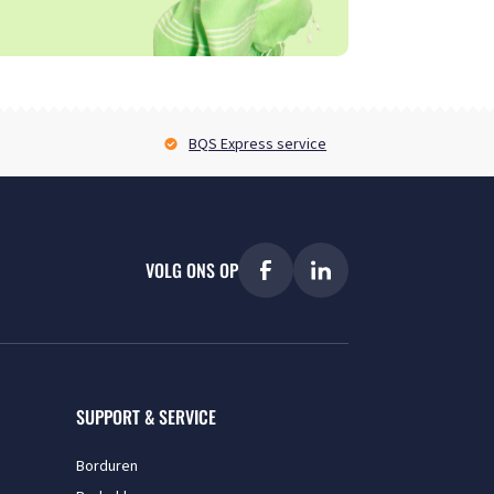
BQS Express service
VOLG ONS OP
SUPPORT & SERVICE
Borduren