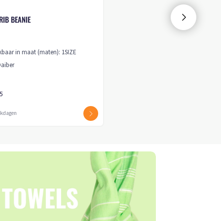
RIB BEANIE
kbaar in maat (maten): 1SIZE
Daiber
75
erkdagen