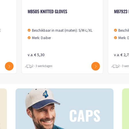
MB505 KNITTED GLOVES
MB7923 
E
Beschikbaar in maat (maten): S/M-L/XL
Beschi
Merk: Daiber
Merk: 
v.a. € 5,30
v.a. € 2,
2 - 3 werkdagen
2 - 3 w