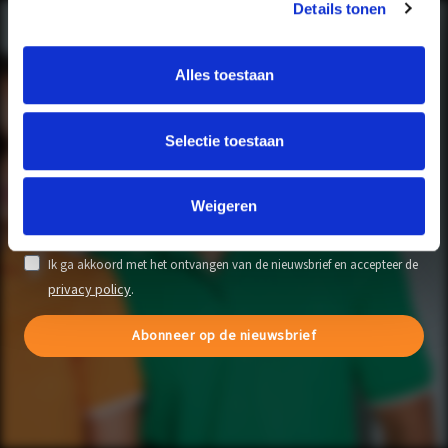
Details tonen
LAAT JE INSPIREREN!
Alles toestaan
Ben je nog niet aangemeld voor de nieuwsbrief, maar wil je wel op de
hoogte blijven van de inhakers? Meld je dan snel aan voor de
Selectie toestaan
#BQSEVERYWHERE nieuwsbrief.
Weigeren
Ik ga akkoord met het ontvangen van de nieuwsbrief en accepteer de
privacy policy
.
Abonneer op de nieuwsbrief