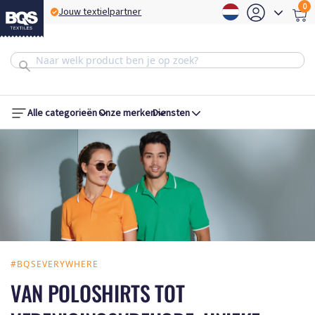
0
BQS Express service
B
Alle categorieën
Onze merken
Diensten
#BQSEVERYWHERE
VAN POLOSHIRTS TOT