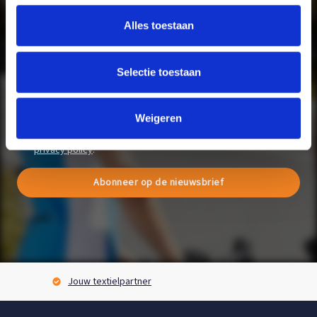
Ben je nog niet aangemeld voor de nieuwsbrief, maar wil je wel op de
Alles toestaan
hoogte blijven van de inhakers? Meld je dan snel aan voor de
#BQSEVERYWHERE nieuwsbrief.
Selectie toestaan
Weigeren
Ik ga akkoord met het ontvangen van de nieuwsbrief en accepteer de
privacy policy
.
Abonneer op de nieuwsbrief
BQS Express service