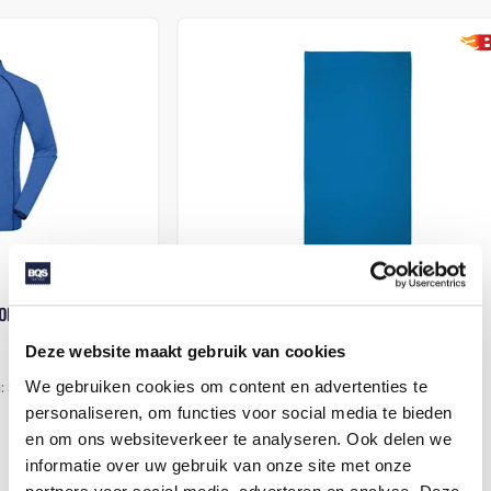
T1-50 CLASSIC HANDDOEK 50 X 100 CM
JN497 LADIE
Deze website maakt gebruik van cookies
We gebruiken cookies om content en advertenties te
Beschikbaar in maat (maten): 1SIZE
Beschikbaa
personaliseren, om functies voor social media te bieden
Merk: The One Toweling
Merk: Daib
en om ons websiteverkeer te analyseren. Ook delen we
v.a. € 4,70
v.a. € 15,55
informatie over uw gebruik van onze site met onze