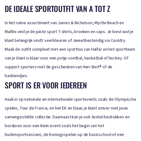
DE IDEALE SPORTOUTFIT VAN A TOT Z
In het ruime assortiment van James & Nicholson, Myrtle Beach en
Malfini vind je de juiste sport T-shirts, broeken en caps. Je kiest wat je
klant belangrijk vindt: veel kleuren of zweetbestendig via Cooldry.
Maak de outfit compleet met een sporttas van Halfar en het sportteam
van je klant is klaar voor een potje voetbal, basketbal of hockey. Of
support sporters met de geschenken van Herr Bert® of de
badeendjes.
SPORT IS ER VOOR IEDEREEN
Haak in op nationale en internationale sportevents zoals de Olympische
spelen, Tour de France, en het EK en blaas je klant omver met jouw
samengestelde collectie. Daarnaast kan je ook textiel bedrukken en
borduren voor een klein event zoals het begin van het
buitensportseizoen, de Koningsspelen op de basisschool of een