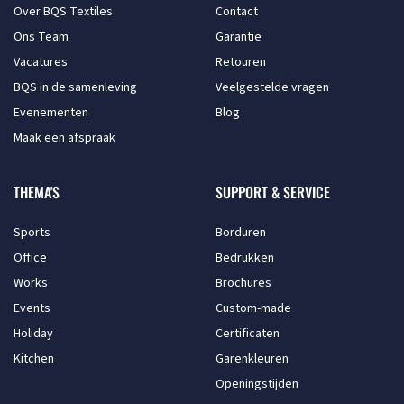
Over BQS Textiles
Contact
Ons Team
Garantie
Vacatures
Retouren
BQS in de samenleving
Veelgestelde vragen
Evenementen
Blog
Maak een afspraak
THEMA'S
SUPPORT & SERVICE
Sports
Borduren
Office
Bedrukken
Works
Brochures
Events
Custom-made
Holiday
Certificaten
Kitchen
Garenkleuren
Openingstijden