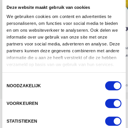
v.a. € 0,00
Deze website maakt gebruik van cookies
We gebruiken cookies om content en advertenties te
personaliseren, om functies voor social media te bieden
M131083 SQ
en om ons websiteverkeer te analyseren. Ook delen we
informatie over uw gebruik van onze site met onze
partners voor social media, adverteren en analyse. Deze
Beschikbaa
partners kunnen deze gegevens combineren met andere
Merk: mbw
informatie die u aan ze heeft verstrekt of die ze hebben
verzameld op basis van uw gebruik van hun services.
v.a. € 3,60
Toestemmingsselectie
2 - 3 werkdagen
2 - 3 werk
NOODZAKELIJK
VOORKEUREN
INTERESSE IN MEER DETAILS? LAAT HET
ONS WETEN!
STATISTIEKEN