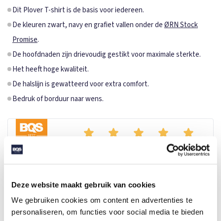
Dit Plover T-shirt is de basis voor iedereen.
De kleuren zwart, navy en grafiet vallen onder de
ØRN Stock
Promise
.
De hoofdnaden zijn drievoudig gestikt voor maximale sterkte.
Het heeft hoge kwaliteit.
De halslijn is gewatteerd voor extra comfort.
Bedruk of borduur naar wens.
Dit merk valt heerlijk groot, bestel daarom een maatje kleiner.
Je kan er goed in bewegen. Weet je wat zo mooi is aan ØRN
Deze website maakt gebruik van cookies
Workwear? De artikelen van dit merk zijn altijd BQS Best Choices
We gebruiken cookies om content en advertenties te
én vaak BQS Express bij BQS Textiles!
personaliseren, om functies voor social media te bieden
Review door Nathan