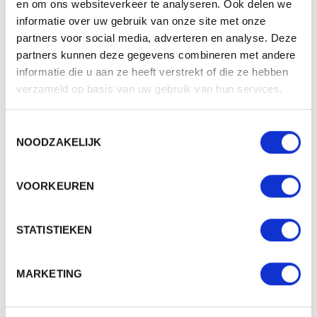
en om ons websiteverkeer te analyseren. Ook delen we
informatie over uw gebruik van onze site met onze
partners voor social media, adverteren en analyse. Deze
SPECIFICATIES
partners kunnen deze gegevens combineren met andere
informatie die u aan ze heeft verstrekt of die ze hebben
Merk
ØRN Workwear
verzameld op basis van uw gebruik van hun services.
Categorie
Kleding
Toestemmingsselectie
Artikelcode
1000
NOODZAKELIJK
Grammage (gr/m²)
180
Gewicht
252 gr
VOORKEUREN
100% cotton, Ash: 95%
Materiaal
cotton, 5% polyester
STATISTIEKEN
Aantal in binnenverpaking
10
MARKETING
Artikelen in omdoos
70
Land van herkomst
Pakistan