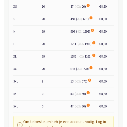
XS
10
37
(
20
)
€ 8,30
S
20
450
(
631
)
€ 8,30
M
69
966
(
1793
)
€ 8,30
L
70
1211
(
1911
)
€ 8,30
XL
69
1186
(
1161
)
€ 8,30
XXL
20
693
(
220
)
€ 8,30
3XL
8
13
(
376
)
€ 8,30
4XL
0
83
(
50
)
€ 8,30
5XL
0
47
(
60
)
€ 8,30
Om te bestellen heb je een account nodig. Log in