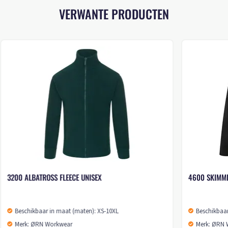
VERWANTE PRODUCTEN
3200 ALBATROSS FLEECE UNISEX
4600 SKIMME
Beschikbaar in maat (maten): XS-10XL
Beschikbaar
Merk: ØRN Workwear
Merk: ØRN 