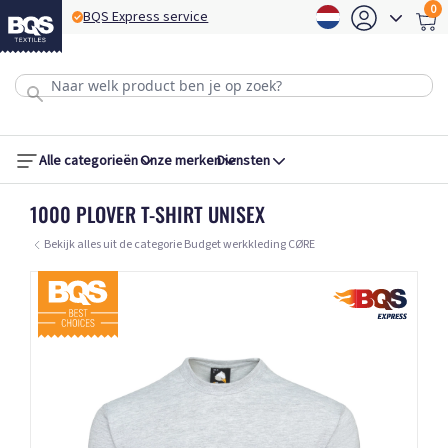
0
BQS Express service
B
Alle categorieën
Onze merken
Diensten
1000 PLOVER T-SHIRT UNISEX
Bekijk alles uit de categorie Budget werkkleding CØRE