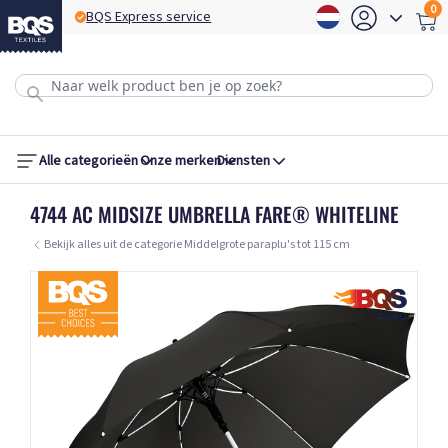
0
BQS Express service
B
Alle categorieën
Onze merken
Diensten
4744 AC MIDSIZE UMBRELLA FARE® WHITELINE
Bekijk alles uit de categorie Middelgrote paraplu's tot 115 cm