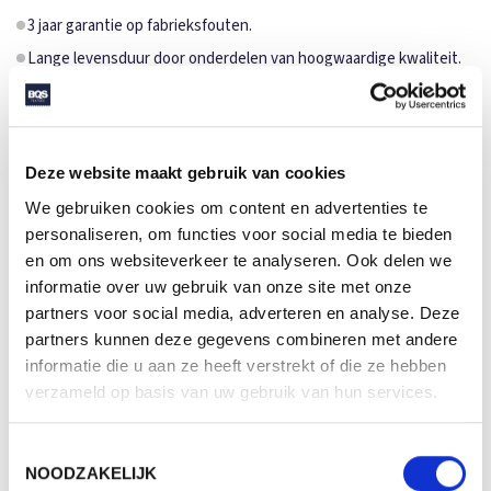
3 jaar garantie op fabrieksfouten.
Lange levensduur door onderdelen van hoogwaardige kwaliteit.
Deze website maakt gebruik van cookies
Deze paraplu heeft verschillende kleurstijlen. Met een paar
We gebruiken cookies om content en advertenties te
simpele bewerkingen kun je het doek personaliseren totdat het
personaliseren, om functies voor social media te bieden
volledig op maat is voor de klant. Vooral een opdruk in het wit
en om ons websiteverkeer te analyseren. Ook delen we
informatie over uw gebruik van onze site met onze
en een doming embleem in het handvat zorgen voor die extra
partners voor social media, adverteren en analyse. Deze
look and feel om een uniek geschenk te maken.
partners kunnen deze gegevens combineren met andere
Review door Ronald
informatie die u aan ze heeft verstrekt of die ze hebben
verzameld op basis van uw gebruik van hun services.
SPECIFICATIES
Toestemmingsselectie
NOODZAKELIJK
Merk
FARE