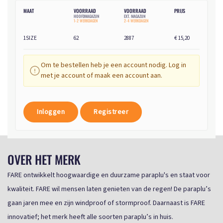
MAAT
VOORRAAD
VOORRAAD
PRIJS
HOOFDMAGAZIJN
EXT. MAGAZIJN
1-2 WERKDAGEN
2-4 WERKDAGEN
1SIZE
62
2887
€ 15,20
Om te bestellen heb je een account nodig. Log in
met je account of maak een account aan.
Inloggen
Registreer
OVER HET MERK
FARE ontwikkelt hoogwaardige en duurzame paraplu's en staat voor
kwaliteit. FARE wil mensen laten genieten van de regen! De paraplu’s
gaan jaren mee en zijn windproof of stormproof. Daarnaast is FARE
innovatief; het merk heeft alle soorten paraplu’s in huis.