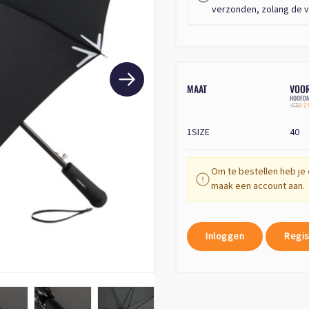
verzonden, zolang de v
MAAT
VOO
HOOFDM
1-2
1SIZE
40
Om te bestellen heb je 
maak een account aan.
Inloggen
Regis