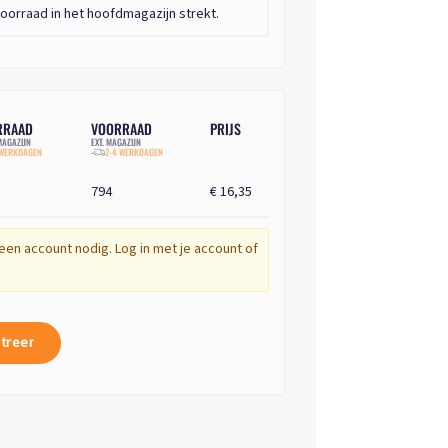
oorraad in het hoofdmagazijn strekt.
RRAAD
VOORRAAD
PRIJS
AGAZIJN
EXT. MAGAZIJN
 WERKDAGEN
2-4 WERKDAGEN
794
€ 16,35
een account nodig. Log in met je account of
treer