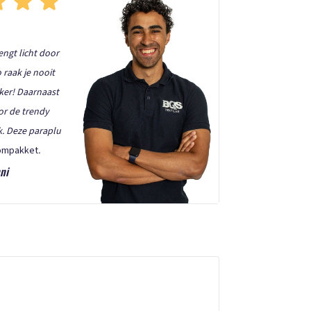
ngt licht door
 raak je nooit
nker! Daarnaast
oor de trendy
k. Deze paraplu
ompakket
.
ni