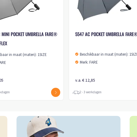
C MINI POCKET UMBRELLA FARE®
5547 AC POCKET UMBRELLA FARE
FLEX
Beschikbaar in maat (maten): 1SIZ
kbaar in maat (maten): 1SIZE
Merk: FARE
FARE
,05
v.a. € 12,85
rkdagen
2 - 3 werkdagen