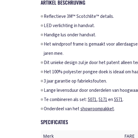
ARTIKEL BESCHRIJVING
Reflectieve 3M™ Scotchlite™ details.
LED verlichting in handvat.
Handige lus onder handvat.
Het windproof frame is gemaakt voor allerdaagse
jaren mee.
Dit unieke design zul je door het patent alleen te
Het 100% polyester pongee doek is ideaal om haa
3 jaar garantie op fabrieksfouten.
Lange levensduur door onderdelen van hoogwaard
Te combineren als set:
5071
,
5171
en
5571
.
Onderdeel van het
showroompakket
.
SPECIFICATIES
Merk
FARE