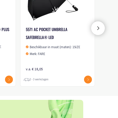
® PLUS
5571 AC POCKET UMBRELLA
SAFEBRELLA® LED
E
Beschikbaar in maat (maten): 1SIZE
Merk: FARE
v.a. € 18,05
2 - 3 werkdagen