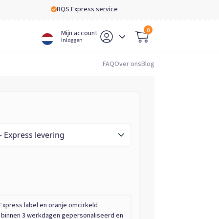
BQS Express service
0
Mijn account
Inloggen
FAQ
Over ons
Blog
Black (PMS: black) - Express levering
Express label en oranje omcirkeld
n binnen 3 werkdagen gepersonaliseerd en