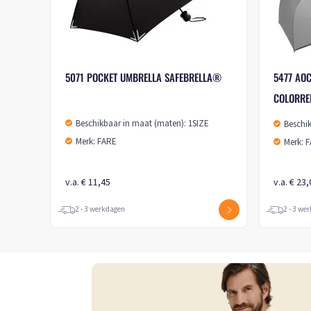
5071 POCKET UMBRELLA SAFEBRELLA®
5477 AO
COLORRE
Beschikbaar in maat (maten): 1SIZE
Beschi
Merk: FARE
Merk: 
v.a. € 11,45
v.a. € 23
2 - 3 werkdagen
2 - 3 we