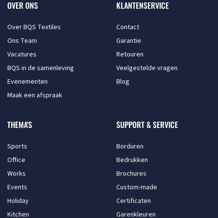
OVER ONS
KLANTENSERVICE
Over BQS Textiles
Contact
Ons Team
Garantie
Vacatures
Retouren
BQS in de samenleving
Veelgestelde vragen
Evenementen
Blog
Maak een afspraak
THEMA'S
SUPPORT & SERVICE
Sports
Borduren
Office
Bedrukken
Works
Brochures
Events
Custom-made
Holiday
Certificaten
Kitchen
Garenkleuren