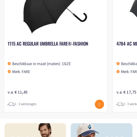
1115 AC REGULAR UMBRELLA FARE®-FASHION
4784 AC MID
Beschikbaar in maat (maten): 1SIZE
Beschikbaar
Merk: FARE
Merk: FARE
v.a. € 11,45
v.a. € 17,75
2 - 3 werkdagen
2 - 3 werkd