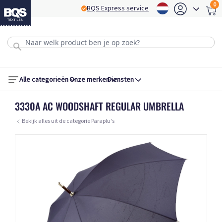
0
BQS Express service
B
Alle categorieën
Onze merken
Diensten
3330A AC WOODSHAFT REGULAR UMBRELLA
Bekijk alles uit de categorie Paraplu's