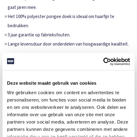
gaat jaren mee.
Het 100% polyester pongee doek is ideaal om haarfijn te
bedrukken.
3 jaar garantie op fabrieksfouten.
Lange levensduur door onderdelen van hoogwaardige kwaliteit.
SPECIFICATIES
Merk
FARE
Reguliere paraplu's tot 105
Categorie
Deze website maakt gebruik van cookies
cm
We gebruiken cookies om content en advertenties te
Artikelcode
3330A
personaliseren, om functies voor social media te bieden
en om ons websiteverkeer te analyseren. Ook delen we
Formaat
⌀105
informatie over uw gebruik van onze site met onze
Gewicht
429 gr
partners voor social media, adverteren en analyse. Deze
partners kunnen deze gegevens combineren met andere
Materiaal
100% Polyester pongee
informatie die u aan ze heeft verstrekt of die ze hebben