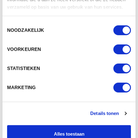
Aantal in binnenverpaking
12
verzameld op basis van uw gebruik van hun services.
Artikelen in omdoos
24
Toestemmingsselectie
Land van herkomst
China
NOODZAKELIJK
Zeefdrukprint, Laser,
Mogelijke bewerkingen
Transferdruk
VOORKEUREN
BESCHIKBARE KLEUREN
STATISTIEKEN
MARKETING
PRODUCT SHEETS
Details tonen
3330A - AC WOODSHAFT REGULAR UMBRELLA
Download
Origineel (PDF)
Alles toestaan