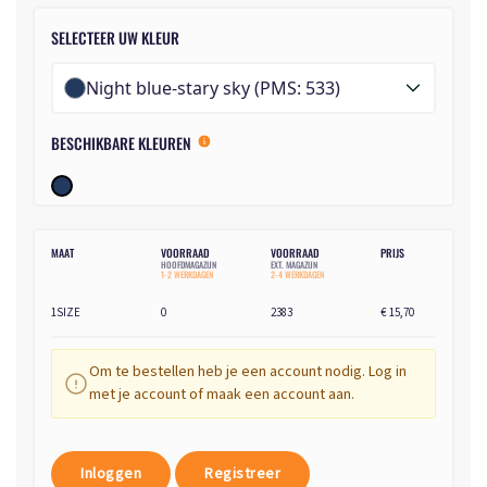
SELECTEER UW KLEUR
Night blue-stary sky (PMS: 533)
BESCHIKBARE KLEUREN
MAAT
VOORRAAD
VOORRAAD
PRIJS
HOOFDMAGAZIJN
EXT. MAGAZIJN
1-2 WERKDAGEN
2-4 WERKDAGEN
1SIZE
0
2383
€ 15,70
Om te bestellen heb je een account nodig. Log in
met je account of maak een account aan.
Inloggen
Registreer