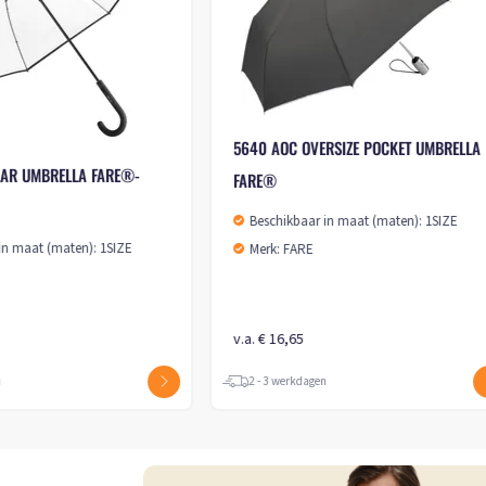
7580 AC ALU GOLF UMBRELLA FARE
8245 PARASOL XL
Beschikbaar in maat (maten): 1SIZE
Beschikbaar in maat
Merk: FARE
Merk: FARE
v.a. € 16,35
v.a. € 64,10
2 - 3 werkdagen
2 - 3 werkdagen