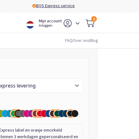
BQS Express service
0
Mijn account
Inloggen
FAQ
Over ons
Blog
 (PMS: 425) - Express levering
Express label en oranje omcirkeld
n binnen 3 werkdagen gepersonaliseerd en