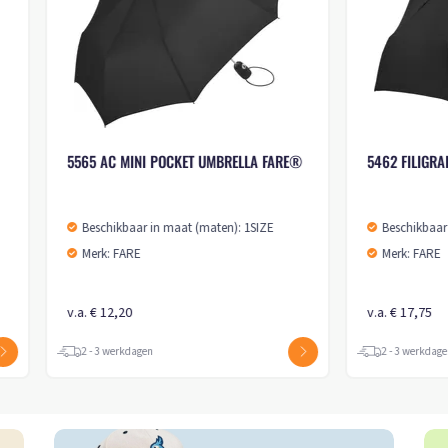
6949 REGULAR UMBRELLA FARE® 4KIDS
SKYLIGHT
 (maten): 1SIZE
Beschikbaar in maat (maten): 1SIZE
Merk: FARE
v.a. € 16,50
2 - 3 werkdagen