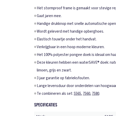
Het stormproof frame is gemaakt voor stevige r
Gaat jaren mee.
Handige drukknop met snelle automatische open-
Wordt geleverd met handige opberghoes.
Elastisch touwtje onder het handvat.
Verkrijgbaar in een hoop moderne kleuren.
Het 100% polyester pongee doek is ideaal om haa
Deze kleuren hebben een waterSAVE® doek: natur
limoen, grijs en zwart.
3 jaar garantie op fabrieksfouten.
Lange levensduur door onderdelen van hoogwaard
Te combineren als set:
5565
,
7560
,
7580
.
SPECIFICATIES