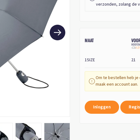
verzonden, zolang de v
MAAT
VOO
HOOFDM
1-2
1SIZE
21
Om te bestellen heb je 
maak een account aan.
Inloggen
Regis