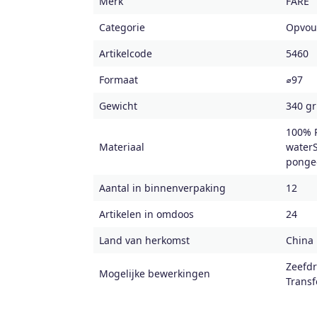
Merk
FARE
Categorie
Opvou
Artikelcode
5460
Formaat
⌀97
Gewicht
340 gr
100% P
Materiaal
waterS
ponge
Aantal in binnenverpaking
12
Artikelen in omdoos
24
Land van herkomst
China
Zeefdr
Mogelijke bewerkingen
Transf