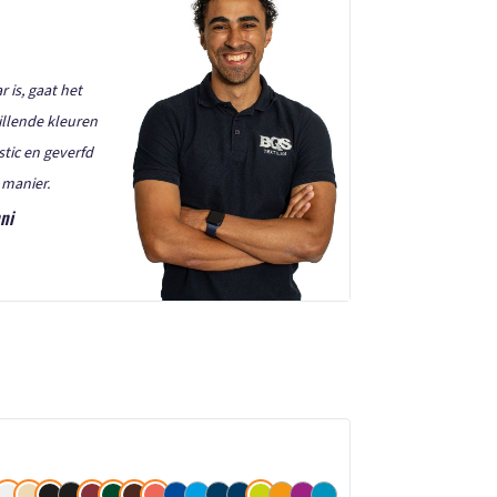
is, gaat het
illende kleuren
stic en geverfd
manier.
ni