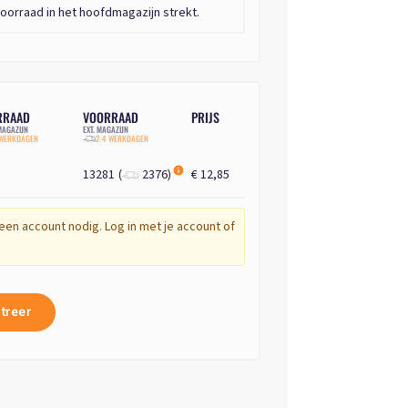
oorraad in het hoofdmagazijn strekt.
RRAAD
VOORRAAD
PRIJS
AGAZIJN
EXT. MAGAZIJN
 WERKDAGEN
2-4 WERKDAGEN
13281
(
2376
)
€ 12,85
een account nodig. Log in met je account of
treer