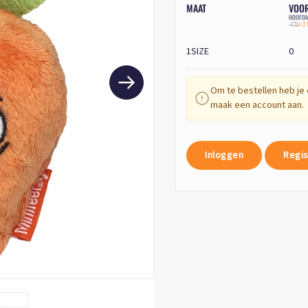
MAAT
VOO
HOOFDM
1-2
1SIZE
0
Om te bestellen heb je 
maak een account aan.
Inloggen
Regis