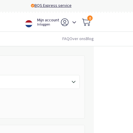
BQS Express service
0
Mijn account
Inloggen
FAQ
Over ons
Blog