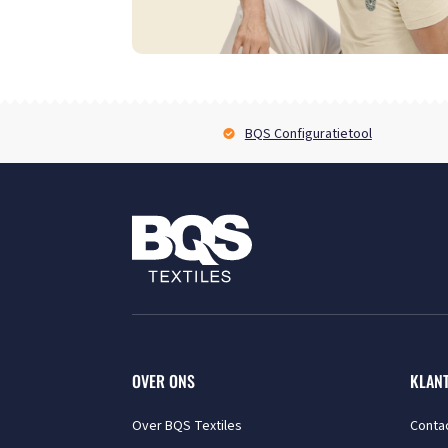
BQS Configuratietool
OVER ONS
KLAN
Over BQS Textiles
Conta