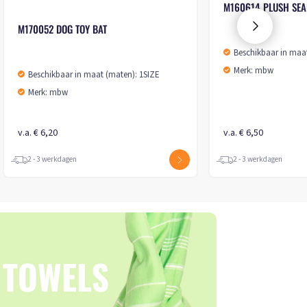
M160614 PLUSH SEA
M170052 DOG TOY BAT
Beschikbaar in maa
Merk: mbw
Beschikbaar in maat (maten): 1SIZE
Merk: mbw
v.a. € 6,20
v.a. € 6,50
2 - 3 werkdagen
2 - 3 werkdagen