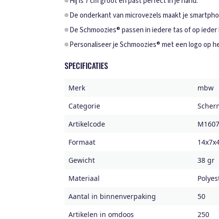
Hij is 7 cm groot en past perfect in je hand.
De onderkant van microvezels maakt je smartph
De Schmoozies® passen in iedere tas of op ieder
Personaliseer je Schmoozies® met een logo op het
SPECIFICATIES
Merk
mbw
Categorie
Scher
Artikelcode
M1607
Formaat
14x7x
Gewicht
38 gr
Materiaal
Polyes
Aantal in binnenverpaking
50
Artikelen in omdoos
250