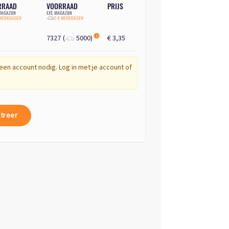
RRAAD
VOORRAAD
PRIJS
AGAZIJN
EXT. MAGAZIJN
 WERKDAGEN
2-4 WERKDAGEN
7327
(
5000
)
€ 3,35
een account nodig. Log in met je account of
treer