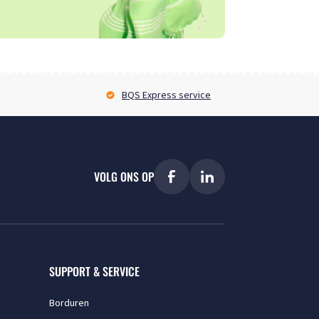
BQS Express service
VOLG ONS OP
SUPPORT & SERVICE
Borduren