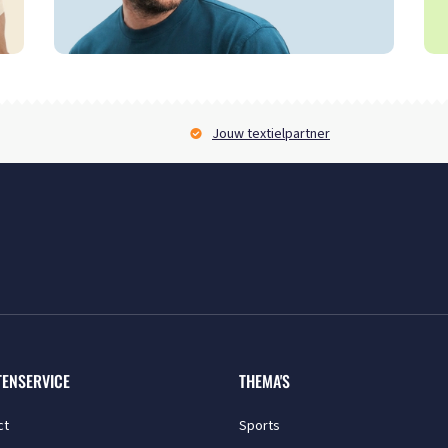
Jouw textielpartner
TENSERVICE
THEMA'S
ct
Sports