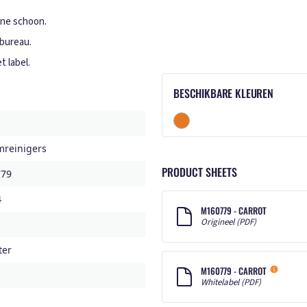
one schoon.
 bureau.
 label.
BESCHIKBARE KLEUREN
mreinigers
PRODUCT SHEETS
79
4
M160779 - CARROT
Origineel (PDF)
ter
M160779 - CARROT
Whitelabel (PDF)