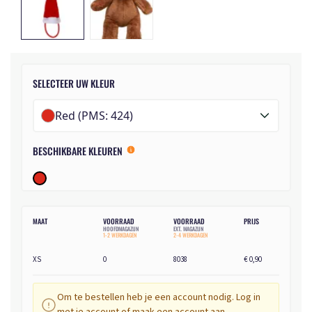
SELECTEER UW KLEUR
Red (PMS: 424)
BESCHIKBARE KLEUREN
MAAT
VOORRAAD
VOORRAAD
PRIJS
HOOFDMAGAZIJN
EXT. MAGAZIJN
1-2 WERKDAGEN
2-4 WERKDAGEN
XS
0
8038
€ 0,90
Om te bestellen heb je een account nodig. Log in