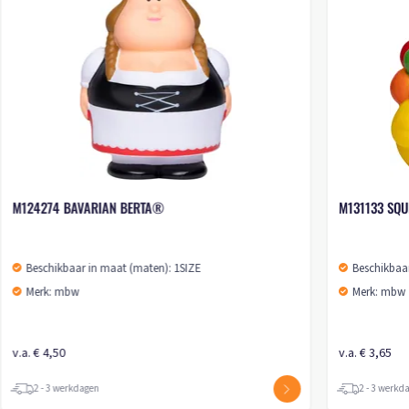
M124274 BAVARIAN BERTA®
M131133 SQU
Beschikbaar in maat (maten): 1SIZE
Beschikbaar
Merk: mbw
Merk: mbw
v.a. € 4,50
v.a. € 3,65
2 - 3 werkdagen
2 - 3 werkd