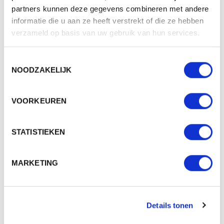
Transferdrukprint, Pad
partners kunnen deze gegevens combineren met andere
Mogelijke bewerkingen
Printing
informatie die u aan ze heeft verstrekt of die ze hebben
verzameld op basis van uw gebruik van hun services.
BESCHIKBARE KLEUREN
Toestemmingsselectie
NOODZAKELIJK
VOORKEUREN
PRODUCT SHEETS
STATISTIEKEN
M160111 - CHRISTMAS CAP
Download
Origineel (PDF)
MARKETING
M160111 - CHRISTMAS CAP
Download
Whitelabel (PDF)
Details tonen