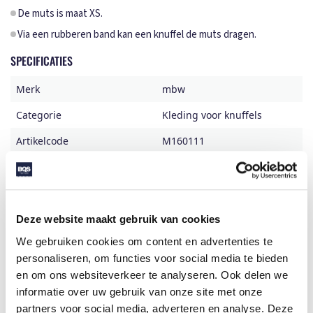
De muts is maat XS.
Via een rubberen band kan een knuffel de muts dragen.
SPECIFICATIES
Merk
mbw
Categorie
Kleding voor knuffels
Artikelcode
M160111
Formaat
9x5x1
Gewicht
2 gr
Materiaal
Polyester
Deze website maakt gebruik van cookies
We gebruiken cookies om content en advertenties te
Aantal in binnenverpaking
50
personaliseren, om functies voor social media te bieden
Artikelen in omdoos
1000
en om ons websiteverkeer te analyseren. Ook delen we
informatie over uw gebruik van onze site met onze
Land van herkomst
China
partners voor social media, adverteren en analyse. Deze