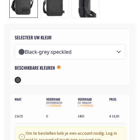
SELECTEER UW KLEUR
Black-grey speckled
BESCHIKBARE KLEUREN
MAAT
VOORRAAD
VOORRAAD
PRIJS
HOOFDMAGAZIJN
EXT. MAGAZIJN
1-2 WERKDAGEN
2-4 WERKDAGEN
1SIZE
0
1405
€ 14,95
Om te bestellen heb je een account nodig. Log in