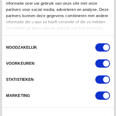
informatie over uw gebruik van onze site met onze
Volume
1L
partners voor social media, adverteren en analyse. Deze
partners kunnen deze gegevens combineren met andere
Gewicht
208 gr
informatie die u aan ze heeft verstrekt of die ze hebben
verzameld op basis van uw gebruik van hun services.
Materiaal
Polyester 900d
Aantal in binnenverpaking
1
Toestemmingsselectie
Artikelen in omdoos
25
NOODZAKELIJK
Land van herkomst
China
VOORKEUREN
Mogelijke bewerkingen
Doming, FastLane
STATISTIEKEN
BESCHIKBARE KLEUREN
MARKETING
PRODUCT SHEETS