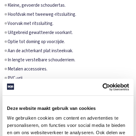
Kleine, gevoerde schoudertas.
Hoofdvak met tweeweg-ritssluiting.
Voorvak met ritssluiting.
Uitgebreid gewatteerde voorkant.
Optie tot doming op voorzijde.
Aan de achterkant plat insteekvak.
In lengte verstelbare schouderriem.
Metalen accessoires.
PVC-vrij.
SPECIFICATIES
Merk
Halfar
Deze website maakt gebruik van cookies
Categorie
Tassen
We gebruiken cookies om content en advertenties te
Artikelcode
1816057
personaliseren, om functies voor social media te bieden
en om ons websiteverkeer te analyseren. Ook delen we
Formaat
20x15x4