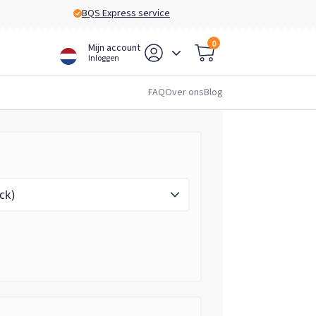
BQS Express service
0
Mijn account
Inloggen
FAQ
Over ons
Blog
ck)