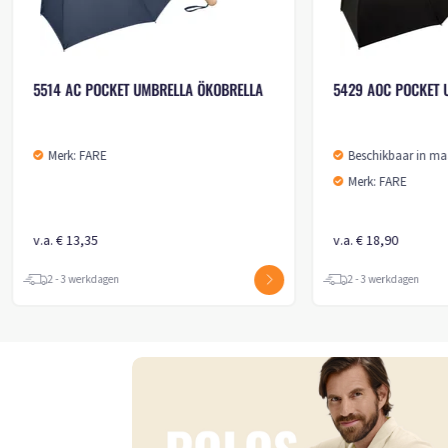
5649 AOC POCKET UMBRELLA FARE®
5519 AC POCKET UMB
SQUARE
Beschikbaar in maat
Beschikbaar in maat (maten): 1SIZE
Merk: FARE
Merk: FARE
v.a. € 14,65
v.a. € 11,05
2 - 3 werkdagen
2 - 3 werkdagen