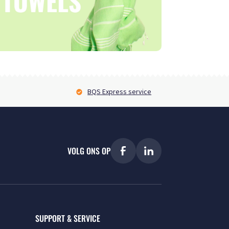
BQS Express service
VOLG ONS OP
SUPPORT & SERVICE