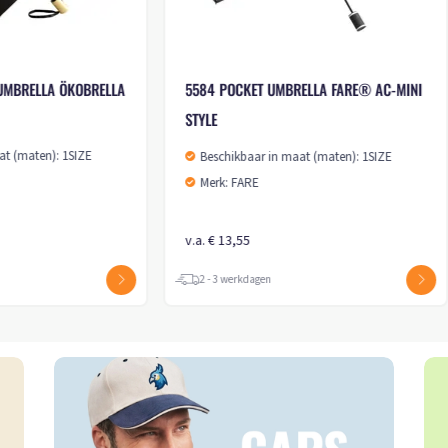
RELLA
5529 AC POCKET UMBRELLA FARE®
DOUBLEFACE
 (maten): 1SIZE
Beschikbaar in maat (maten): 1SIZE
Merk: FARE
v.a. € 15,70
2 - 3 werkdagen