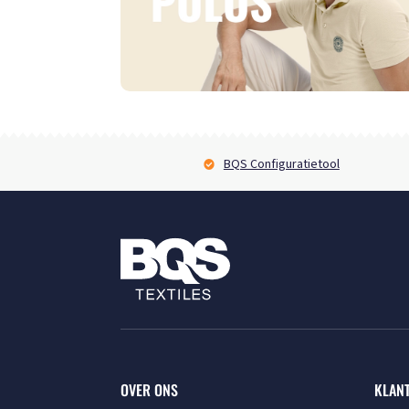
BQS Configuratietool
OVER ONS
KLAN