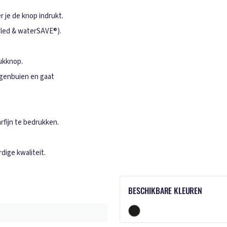
r je de knop indrukt.
cled & waterSAVE®).
rukknop.
egenbuien en gaat
rfijn te bedrukken.
ige kwaliteit.
BESCHIKBARE KLEUREN