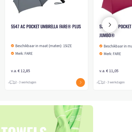
5514 AC POCKET UMBRELLA ÖKOBRELLA
5429 AOC POCKET U
Merk: FARE
Beschikbaar in maa
Merk: FARE
v.a. € 13,35
v.a. € 18,90
2 - 3 werkdagen
2 - 3 werkdagen