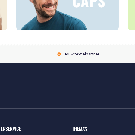
Jouw textielpartner
TENSERVICE
THEMA'S