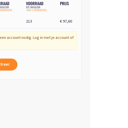
RRAAD
VOORRAAD
PRIJS
AGAZIJN
EXT. MAGAZIJN
 WERKDAGEN
2-4 WERKDAGEN
213
€ 97,60
een account nodig. Log in met je account of
treer