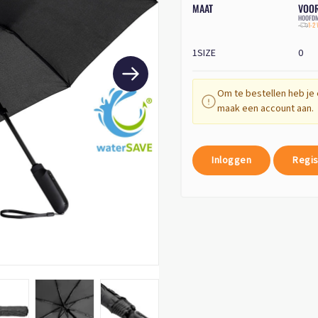
MAAT
VOO
HOOFDM
1-2
1SIZE
0
Om te bestellen heb je 
maak een account aan.
Inloggen
Regis