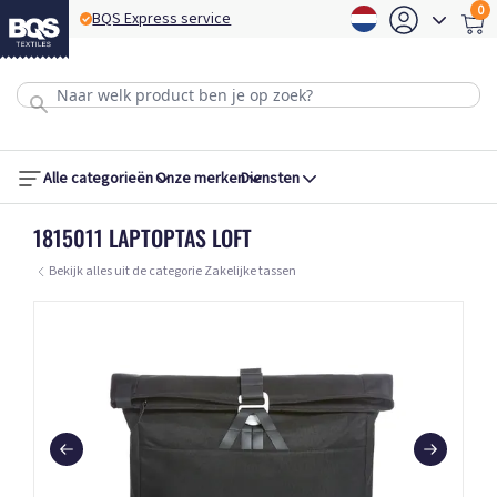
0
BQS Express service
B
Alle categorieën
Onze merken
Diensten
1815011 LAPTOPTAS LOFT
Bekijk alles uit de categorie Zakelijke tassen