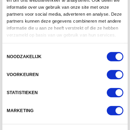
en om ons websiteverkeer te analyseren. Ook delen we
Zeefdruk, Doming, Laser,
informatie over uw gebruik van onze site met onze
Mogelijke bewerkingen
Transferdruk, Label,
partners voor social media, adverteren en analyse. Deze
Bordure
partners kunnen deze gegevens combineren met andere
informatie die u aan ze heeft verstrekt of die ze hebben
verzameld op basis van uw gebruik van hun services.
BESCHIKBARE KLEUREN
Toestemmingsselectie
NOODZAKELIJK
PRODUCT SHEETS
VOORKEUREN
1815011 - LAPTOPTAS LOFT
Download
Origineel (PDF)
STATISTIEKEN
1815011 - LAPTOPTAS LOFT
MARKETING
Download
Whitelabel (PDF)