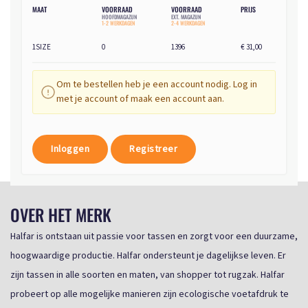
MAAT
VOORRAAD
VOORRAAD
PRIJS
HOOFDMAGAZIJN
EXT. MAGAZIJN
1-2 WERKDAGEN
2-4 WERKDAGEN
1SIZE
0
1396
€ 31,00
Om te bestellen heb je een account nodig. Log in
met je account of maak een account aan.
Inloggen
Registreer
OVER HET MERK
Halfar is ontstaan uit passie voor tassen en zorgt voor een duurzame,
hoogwaardige productie. Halfar ondersteunt je dagelijkse leven. Er
zijn tassen in alle soorten en maten, van shopper tot rugzak. Halfar
probeert op alle mogelijke manieren zijn ecologische voetafdruk te