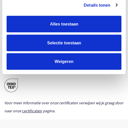
WERKTEKENINGEN
Details tonen
HALFAR\LIJNTEKENINGEN\1815011 -
VISUALISATION - TRANSFER
Download
Alles toestaan
Product sheet (PDF)
HALFAR\LIJNTEKENINGEN\1815011 -
Selectie toestaan
VISUALISATION - EMBROIDERY
Download
Product sheet (PDF)
Weigeren
CERTIFICATEN
Voor meer informatie over onze certificaten verwijzen wij je graag door
naar onze
certificaten
pagina.