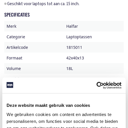
Geschikt voor laptops tot aan ca. 15 inch.
SPECIFICATIES
Merk
Halfar
Categorie
Laptoptassen
Artikelcode
1815011
Formaat
42x40x13
Volume
18L
Gewicht
519 gr
Materiaal
Polyester 600d
Aantal in binnenverpaking
1
Deze website maakt gebruik van cookies
Artikelen in omdoos
20
We gebruiken cookies om content en advertenties te
Land van herkomst
China
personaliseren, om functies voor social media te bieden