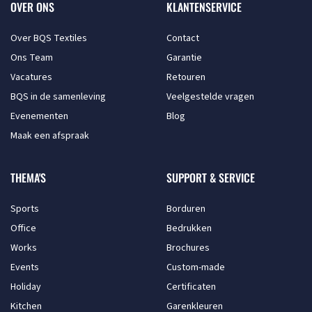
OVER ONS
KLANTENSERVICE
Over BQS Textiles
Contact
Ons Team
Garantie
Vacatures
Retouren
BQS in de samenleving
Veelgestelde vragen
Evenementen
Blog
Maak een afspraak
THEMA'S
SUPPORT & SERVICE
Sports
Borduren
Office
Bedrukken
Works
Brochures
Events
Custom-made
Holiday
Certificaten
Kitchen
Garenkleuren