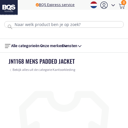
0
BQS Express service
B
Alle categorieën
Onze merken
Diensten
JN1168 MENS PADDED JACKET
Bekijk alles uit de categorie Kantoorkleding