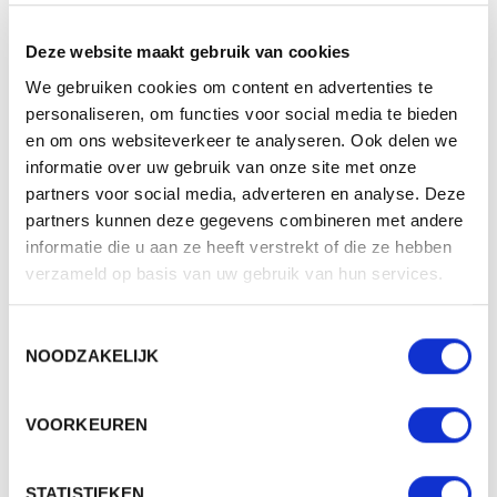
polyester. Hij is lekker licht en gaat lang mee. De jas is
verkrijgbaar voor dames en heren.
Deze website maakt gebruik van cookies
Review door Nando
We gebruiken cookies om content en advertenties te
personaliseren, om functies voor social media te bieden
en om ons websiteverkeer te analyseren. Ook delen we
SPECIFICATIES
informatie over uw gebruik van onze site met onze
partners voor social media, adverteren en analyse. Deze
Merk
Daiber
partners kunnen deze gegevens combineren met andere
informatie die u aan ze heeft verstrekt of die ze hebben
Categorie
Jassen & vesten
verzameld op basis van uw gebruik van hun services.
Artikelcode
JN1168
Toestemmingsselectie
NOODZAKELIJK
PRODUCT SHEETS
JN1168 - MENS PADDED JACKET
VOORKEUREN
Download
Origineel (PDF)
STATISTIEKEN