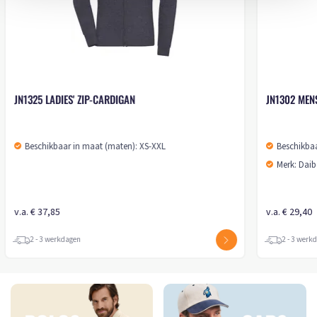
JN1325 LADIES' ZIP-CARDIGAN
JN1302 MENS
Beschikbaar in maat (maten): XS-XXL
Beschikbaar
Merk: Daibe
v.a. € 37,85
v.a. € 29,40
2 - 3 werkdagen
2 - 3 werkd