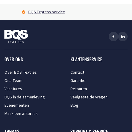
BQS Express service
OVER ONS
KLANTENSERVICE
Over BQS Textiles
Contact
Ons Team
Garantie
Vacatures
Retouren
BQS in de samenleving
Veelgestelde vragen
Evenementen
Blog
Maak een afspraak
THEMA'S
SUPPORT & SERVICE