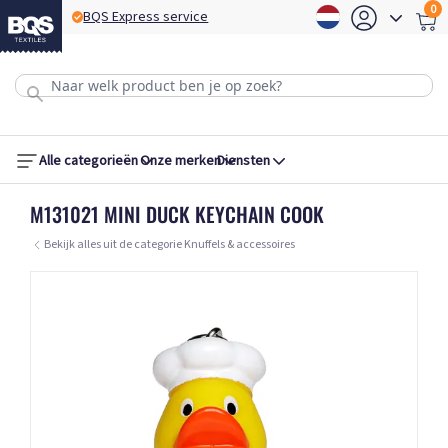
0
BQS Express service
B
Alle categorieën
Onze merken
Diensten
M131021 MINI DUCK KEYCHAIN COOK
Bekijk alles uit de categorie Knuffels & accessoires