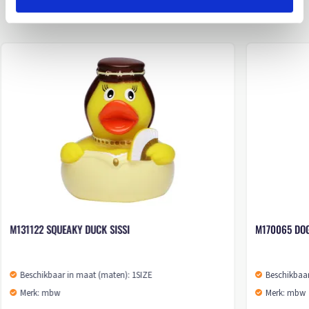
VERWANTE PRODUCTEN
M131122 SQUEAKY DUCK SISSI
M170065 DO
Beschikbaar in maat (maten): 1SIZE
Beschikbaar
Merk: mbw
Merk: mbw