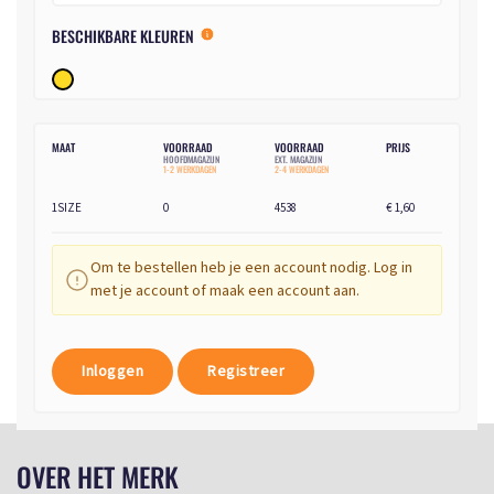
BESCHIKBARE KLEUREN
MAAT
VOORRAAD
VOORRAAD
PRIJS
HOOFDMAGAZIJN
EXT. MAGAZIJN
1-2 WERKDAGEN
2-4 WERKDAGEN
1SIZE
0
4538
€ 1,60
Om te bestellen heb je een account nodig. Log in
met je account of maak een account aan.
Inloggen
Registreer
OVER HET MERK