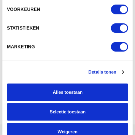
PRODUCT SHEETS
VOORKEUREN
M131021 - MINI DUCK KEYCHAIN COOK
Download
Origineel (PDF)
STATISTIEKEN
M131021 - MINI DUCK KEYCHAIN COOK
MARKETING
Download
Whitelabel (PDF)
Details tonen
CERTIFICATEN
Alles toestaan
Voor meer informatie over onze certificaten verwijzen wij je graag door
Selectie toestaan
naar onze
certificaten
pagina.
Weigeren