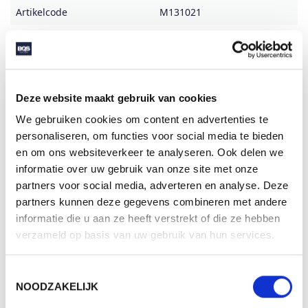
Artikelcode
M131021
Formaat
4x3.3x4
Gewicht
12 gr
Materiaal
PVC
Deze website maakt gebruik van cookies
Aantal in binnenverpaking
200
We gebruiken cookies om content en advertenties te
personaliseren, om functies voor social media te bieden
Artikelen in omdoos
800
en om ons websiteverkeer te analyseren. Ook delen we
Land van herkomst
China
informatie over uw gebruik van onze site met onze
partners voor social media, adverteren en analyse. Deze
Mogelijke bewerkingen
Tampondruk
partners kunnen deze gegevens combineren met andere
informatie die u aan ze heeft verstrekt of die ze hebben
verzameld op basis van uw gebruik van hun services.
BESCHIKBARE KLEUREN
Toestemmingsselectie
NOODZAKELIJK