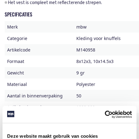
Het vest is compleet met reflecterende strepen.
SPECIFICATIES
Merk
mbw
Categorie
Kleding voor knuffels
Artikelcode
M140958
Formaat
8x12x3, 10x14.5x3
Gewicht
9 gr
Materiaal
Polyester
Aantal in binnenverpaking
50
Artikelen in omdoos
1000,900
Land van herkomst
China
Mogelijke bewerkingen
Doming
Deze website maakt gebruik van cookies