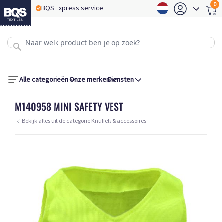
0
BQS Express service
B
Alle categorieën
Onze merken
Diensten
M140958 MINI SAFETY VEST
Bekijk alles uit de categorie Knuffels & accessoires