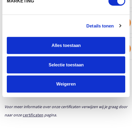
MARKETING
MBW\LIJNTEKENINGEN\M140958_YELLOW_S_H.JPG
Download
Product sheet (PDF)
Details tonen
Alles toestaan
MBW\LIJNTEKENINGEN\M140958_YELLOW_M_V.JPG
Download
Product sheet (PDF)
Selectie toestaan
CERTIFICATEN
Weigeren
Voor meer informatie over onze certificaten verwijzen wij je graag door
naar onze
certificaten
pagina.