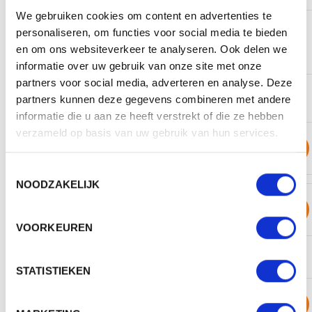
We gebruiken cookies om content en advertenties te
BESCHIKBARE KLEUREN
personaliseren, om functies voor social media te bieden
en om ons websiteverkeer te analyseren. Ook delen we
informatie over uw gebruik van onze site met onze
partners voor social media, adverteren en analyse. Deze
partners kunnen deze gegevens combineren met andere
PRODUCT SHEETS
informatie die u aan ze heeft verstrekt of die ze hebben
verzameld op basis van uw gebruik van hun services.
M140958 - MINI SAFETY VEST
Download
Origineel (PDF)
Toestemmingsselectie
NOODZAKELIJK
M140958 - MINI SAFETY VEST
Download
Whitelabel (PDF)
VOORKEUREN
WERKTEKENINGEN
STATISTIEKEN
MBW\LIJNTEKENINGEN\M140958_YELLOW_S_V.JPG
Download
Product sheet (PDF)