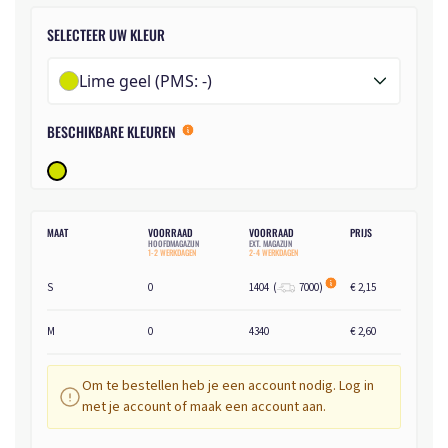
SELECTEER UW KLEUR
Lime geel (PMS: -)
BESCHIKBARE KLEUREN
MAAT
VOORRAAD
VOORRAAD
PRIJS
HOOFDMAGAZIJN
EXT. MAGAZIJN
1-2 WERKDAGEN
2-4 WERKDAGEN
S
0
1404
(
7000
)
€ 2,15
M
0
4340
€ 2,60
Om te bestellen heb je een account nodig. Log in
met je account of maak een account aan.