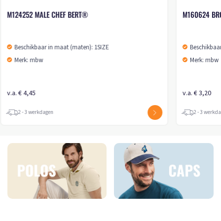
M124252 MALE CHEF BERT®
M160624 B
Beschikbaar in maat (maten): 1SIZE
Beschikbaar
Merk: mbw
Merk: mbw
v.a. € 4,45
v.a. € 3,20
2 - 3 werkdagen
2 - 3 werkd