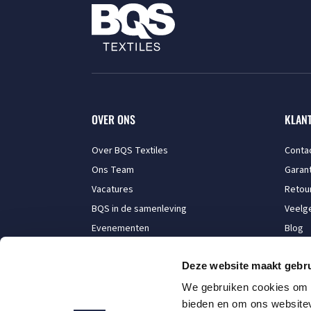
OVER ONS
KLAN
Over BQS Textiles
Conta
Ons Team
Garant
Vacatures
Retou
BQS in de samenleving
Veelg
Evenementen
Blog
Maak een afspraak
Deze website maakt gebru
We gebruiken cookies om c
bieden en om ons websitev