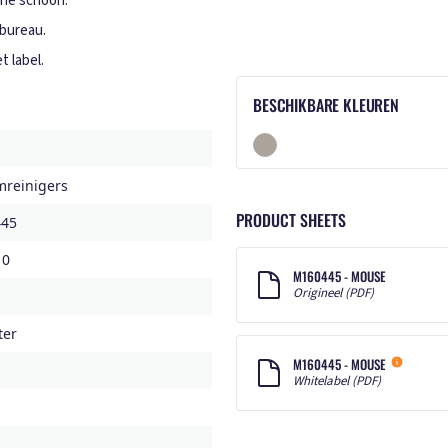
one schoon.
 bureau.
 label.
BESCHIKBARE KLEUREN
mreinigers
PRODUCT SHEETS
45
10
M160445 - MOUSE
Origineel (PDF)
ter
M160445 - MOUSE
Whitelabel (PDF)