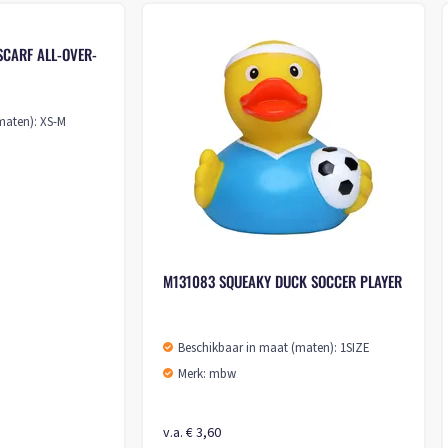
M160962 RECYCLECOW
M160387 PLUSH MOO
Beschikbaar in maat (maten): 1SIZE
Beschikbaar in maat
Merk: mbw
Merk: mbw
v.a. € 10,80
v.a. € 4,20