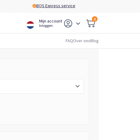
BQS Express service
0
Mijn account
Inloggen
FAQ
Over ons
Blog