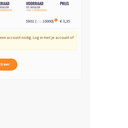
RRAAD
VOORRAAD
PRIJS
AGAZIJN
EXT. MAGAZIJN
 WERKDAGEN
2-4 WERKDAGEN
5802
(
10000
)
€ 3,35
een account nodig. Log in met je account of
treer