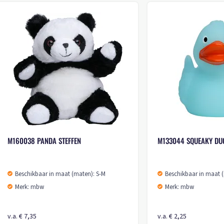
M140793 JEANS OVERALL
SE WITH KEYCHAIN
Beschikbaar in maat (maten): S-L
Merk: mbw
 (maten): 1SIZE
v.a. € 3,50