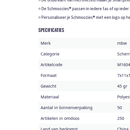
De onderkant van microvezels maakt je smartph
De Schmoozies® passen in iedere tas of op ieder
Personaliseer je Schmoozies® met een logo op het
SPECIFICATIES
Merk
mbw
Categorie
Scher
Artikelcode
M1604
Formaat
7x11x
Gewicht
45 gr
Materiaal
Polyes
Aantal in binnenverpaking
50
Artikelen in omdoos
250
Land van herkomst
China