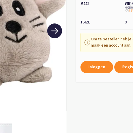
MAAT
VOO
HOOFDM
1-2
1SIZE
0
Om te bestellen heb je 
maak een account aan.
Inloggen
Regis