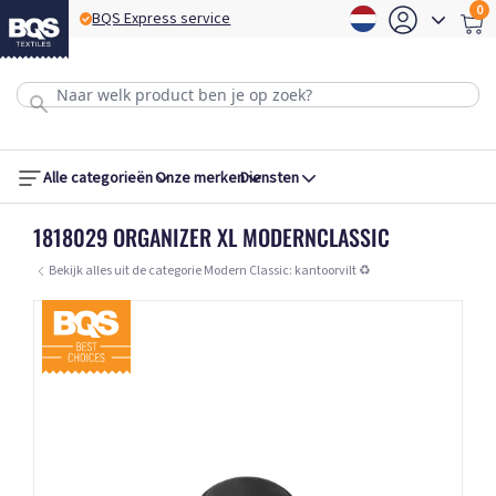
0
BQS Express service
B
Alle categorieën
Onze merken
Diensten
1818029 ORGANIZER XL MODERNCLASSIC
Bekijk alles uit de categorie Modern Classic: kantoorvilt ♻️