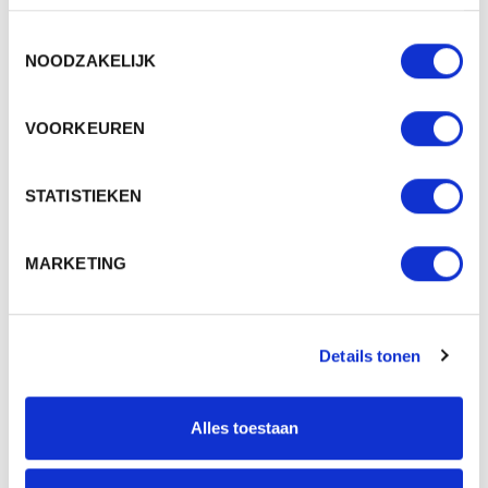
Materiaal
recycled PES felt
Toestemmingsselectie
NOODZAKELIJK
Aantal in binnenverpaking
1
Artikelen in omdoos
20
VOORKEUREN
Land van herkomst
China
STATISTIEKEN
Doming, Laser,
Mogelijke bewerkingen
Transferdruk, Label,
Borduren
MARKETING
BESCHIKBARE KLEUREN
Details tonen
Alles toestaan
PRODUCT SHEETS