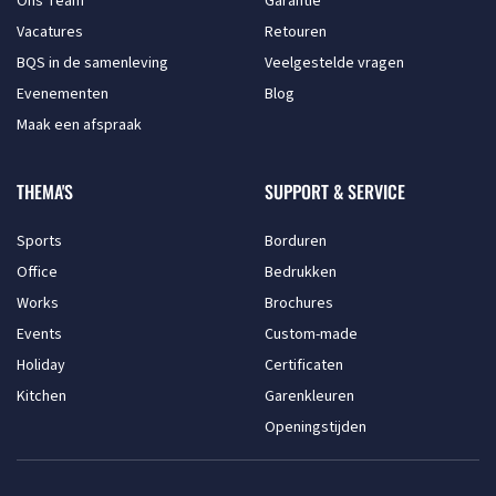
Ons Team
Garantie
Vacatures
Retouren
BQS in de samenleving
Veelgestelde vragen
Evenementen
Blog
Maak een afspraak
THEMA'S
SUPPORT & SERVICE
Sports
Borduren
Office
Bedrukken
Works
Brochures
Events
Custom-made
Holiday
Certificaten
Kitchen
Garenkleuren
Openingstijden