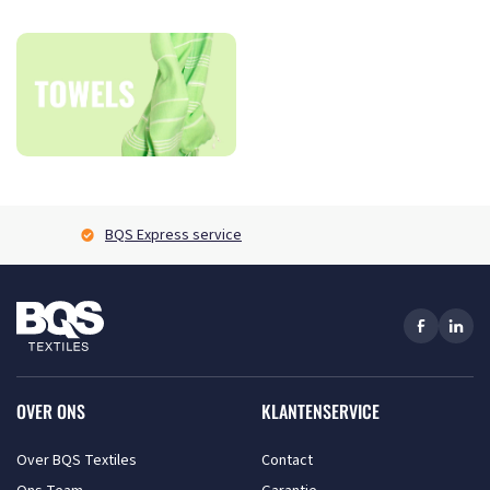
BQS Express service
OVER ONS
KLANTENSERVICE
Over BQS Textiles
Contact