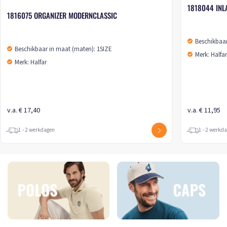
1818044 INL
1816075 ORGANIZER MODERNCLASSIC
Beschikbaar
Beschikbaar in maat (maten): 1SIZE
Merk: Halfa
Merk: Halfar
v.a. € 17,40
v.a. € 11,95
1 - 2 werkdagen
1 - 2 werkd