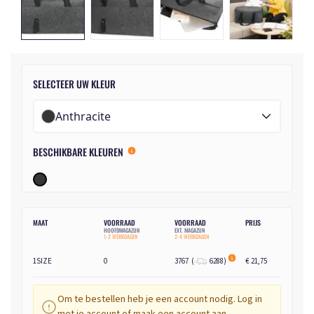
SELECTEER UW KLEUR
Anthracite
BESCHIKBARE KLEUREN
MAAT
VOORRAAD
VOORRAAD
PRIJS
HOOFDMAGAZIJN
EXT. MAGAZIJN
1-2 WERKDAGEN
2-4 WERKDAGEN
1SIZE
0
3767
(
6288
)
€ 21,75
Om te bestellen heb je een account nodig. Log in