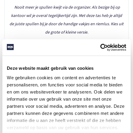
Nooit meer je spullen kwijt via de organizer. Als bezige bij op
kantoor wil je overal tegelijkertijd zijn. Met deze tas heb je altijd
de juiste spullen bij je door de handige vakjes en riemlus. Kies uit
de grote of kleine versie.
Review door Nathan
SPECIFICATIES
Deze website maakt gebruik van cookies
Merk
Halfar
We gebruiken cookies om content en advertenties te
personaliseren, om functies voor social media te bieden
Categorie
Boodschappentassen
en om ons websiteverkeer te analyseren. Ook delen we
Artikelcode
1818029
informatie over uw gebruik van onze site met onze
partners voor social media, adverteren en analyse. Deze
Formaat
27x50x16
partners kunnen deze gegevens combineren met andere
informatie die u aan ze heeft verstrekt of die ze hebben
Volume
18L
verzameld op basis van uw gebruik van hun services.
Gewicht
693 gr