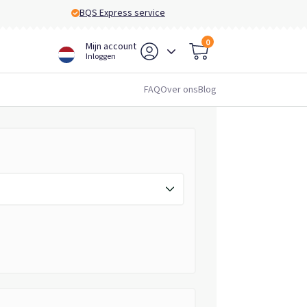
BQS Express service
0
Mijn account
Inloggen
FAQ
Over ons
Blog