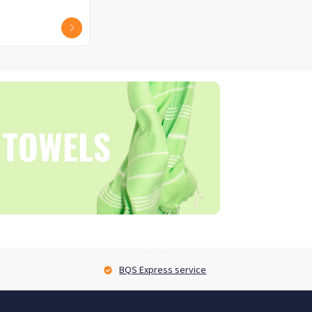
v.a. € 18,00
v.a. € 4,55
2 - 3 werkdagen
2 - 3 werkdagen
BQS Express service