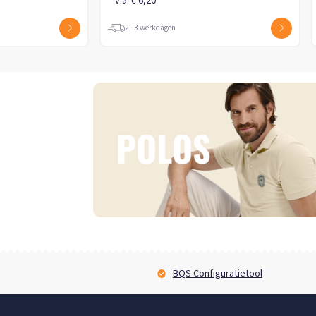
v.a. € 37,85
v.a. € 11,65
2 - 3 werkdagen
2 - 3 werkdagen
BQS Configuratietool