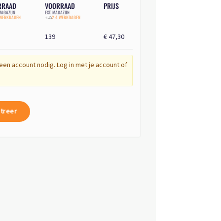
RRAAD
VOORRAAD
PRIJS
AGAZIJN
EXT. MAGAZIJN
 WERKDAGEN
2-4 WERKDAGEN
139
€ 47,30
een account nodig. Log in met je account of
treer