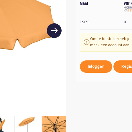
MAAT
VOO
HOOFDM
1-2
1SIZE
0
Om te bestellen heb je 
maak een account aan.
Inloggen
Regis