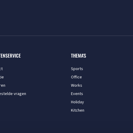
TENSERVICE
THEMA'S
ct
Sports
ie
Office
ren
Works
estelde vragen
Events
Holiday
Kitchen