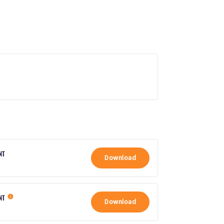
NT
Download
ANT
Download