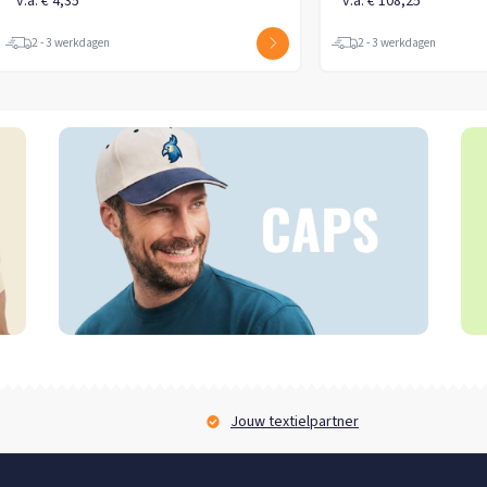
v.a. € 4,95
2 - 3 werkdagen
Jouw textielpartner