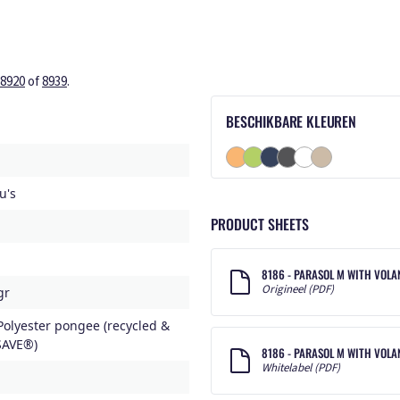
8920
of
8939
.
BESCHIKBARE KLEUREN
u's
PRODUCT SHEETS
8186 - PARASOL M WITH VOLA
Origineel (PDF)
gr
olyester pongee (recycled &
SAVE®)
8186 - PARASOL M WITH VOL
Whitelabel (PDF)