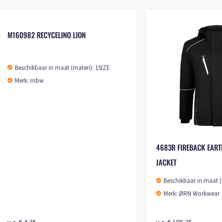
M160915 HUSKY HANNO
Beschikbaar in maat (maten): 1SIZE
Merk: mbw
OOSE
 (maten): 1SIZE