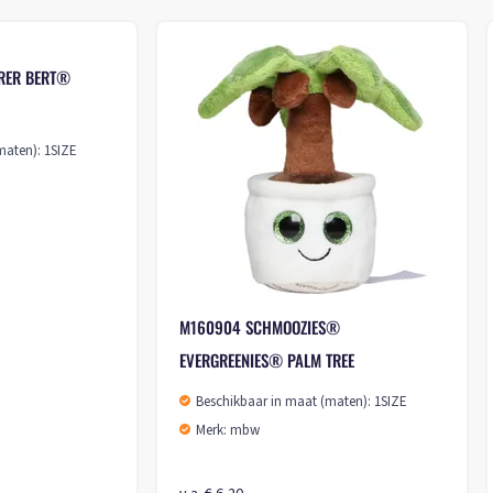
8044 COLLEGE-JACKET UNISEX
M160969 RECYCLE M
Beschikbaar in maat (maten): XXS-3XL
Beschikbaar in maat
Merk: Daiber
Merk: mbw