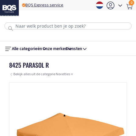
0
BQS Express service
B
Alle categorieën
Onze merken
Diensten
8425 PARASOL R
Bekijk alles uit de categorie Novelties ⭐