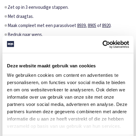
Zet op in 3 eenvoudige stappen.
Met draagtas.
Maak compleet met een parasolvoet
8939
,
8905
of
8920
.
Bedruk naar wens.
SPECIFICATIES
Merk
FARE
Deze website maakt gebruik van cookies
Categorie
Paraplu's
We gebruiken cookies om content en advertenties te
Artikelcode
8425
personaliseren, om functies voor social media te bieden
en om ons websiteverkeer te analyseren. Ook delen we
Formaat
200x122cm
informatie over uw gebruik van onze site met onze
Gewicht
2.010 gr
partners voor social media, adverteren en analyse. Deze
partners kunnen deze gegevens combineren met andere
Materiaal
100% Polyester
informatie die u aan ze heeft verstrekt of die ze hebben
Aantal in binnenverpaking
1
verzameld op basis van uw gebruik van hun services.