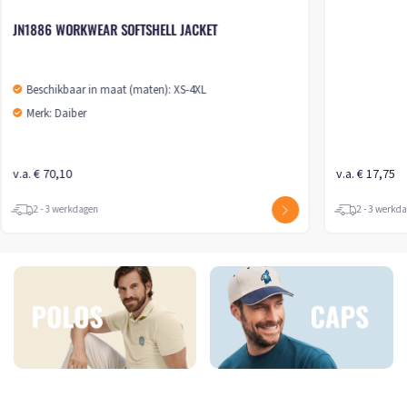
JN1886 WORKWEAR SOFTSHELL JACKET
Beschikbaar in maat (maten): XS-4XL
Merk: Daiber
v.a. € 70,10
v.a. € 17,75
2 - 3 werkdagen
2 - 3 werkd