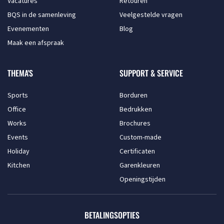
Vacatures
Retouren
BQS in de samenleving
Veelgestelde vragen
Evenementen
Blog
Maak een afspraak
THEMA'S
SUPPORT & SERVICE
Sports
Borduren
Office
Bedrukken
Works
Brochures
Events
Custom-made
Holiday
Certificaten
Kitchen
Garenkleuren
Openingstijden
BETALINGSOPTIES