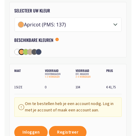
SELECTEER UW KLEUR
Apricot (PMS: 137)
BESCHIKBARE KLEUREN
MAAT
VOORRAAD
VOORRAAD
PRIJS
HOOFDMAGAZIJN
EXT. MAGAZIJN
1-2 WERKDAGEN
2-4 WERKDAGEN
1SIZE
0
104
€ 41,75
Om te bestellen heb je een account nodig. Log in
met je account of maak een account aan.
Inloggen
Registreer