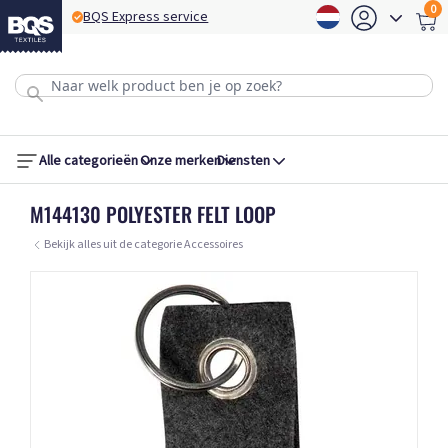
0
BQS Express service
B
Alle categorieën
Onze merken
Diensten
M144130 POLYESTER FELT LOOP
Bekijk alles uit de categorie Accessoires