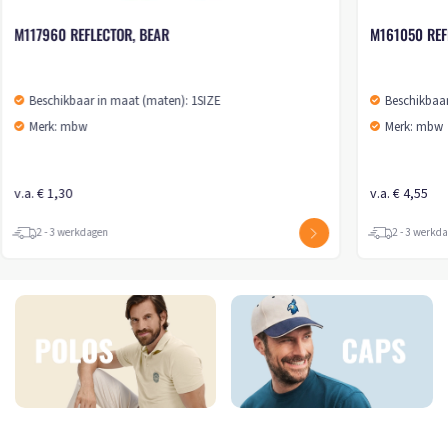
M117960 REFLECTOR, BEAR
M161050 REF
Beschikbaar in maat (maten): 1SIZE
Beschikbaar
Merk: mbw
Merk: mbw
v.a. € 1,30
v.a. € 4,55
2 - 3 werkdagen
2 - 3 werkd