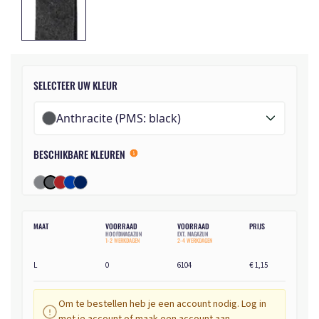
SELECTEER UW KLEUR
Anthracite (PMS: black)
BESCHIKBARE KLEUREN
MAAT
VOORRAAD
VOORRAAD
PRIJS
HOOFDMAGAZIJN
EXT. MAGAZIJN
1-2 WERKDAGEN
2-4 WERKDAGEN
L
0
6104
€ 1,15
Om te bestellen heb je een account nodig. Log in