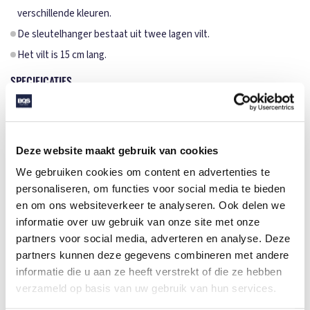
verschillende kleuren.
De sleutelhanger bestaat uit twee lagen vilt.
Het vilt is 15 cm lang.
SPECIFICATIES
Merk
mbw
Categorie
Sleutelhangers
Deze website maakt gebruik van cookies
Artikelcode
M144130
We gebruiken cookies om content en advertenties te
Formaat
14x3.5x0.5
personaliseren, om functies voor social media te bieden
en om ons websiteverkeer te analyseren. Ook delen we
Gewicht
7 gr
informatie over uw gebruik van onze site met onze
Materiaal
polyester felt, Polyester
partners voor social media, adverteren en analyse. Deze
partners kunnen deze gegevens combineren met andere
Aantal in binnenverpaking
50
informatie die u aan ze heeft verstrekt of die ze hebben
Artikelen in omdoos
1500
verzameld op basis van uw gebruik van hun services.