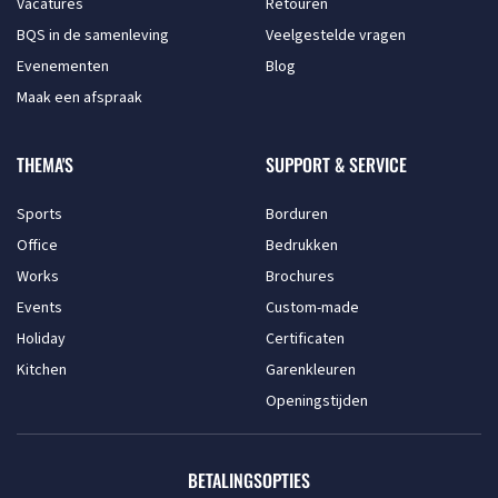
Vacatures
Retouren
BQS in de samenleving
Veelgestelde vragen
Evenementen
Blog
Maak een afspraak
THEMA'S
SUPPORT & SERVICE
Sports
Borduren
Office
Bedrukken
Works
Brochures
Events
Custom-made
Holiday
Certificaten
Kitchen
Garenkleuren
Openingstijden
BETALINGSOPTIES