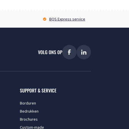
BQS Express service
VOLG ONS OP
SUPPORT & SERVICE
Borduren
Bedrukken
Brochures
Custom-made