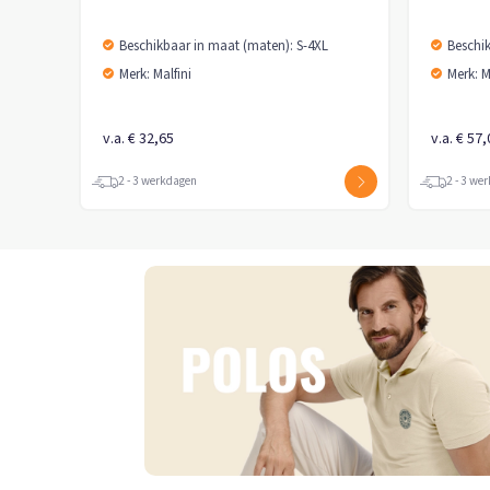
Beschikbaar in maat (maten): S-4XL
Beschi
Merk: Malfini
Merk: M
v.a. € 32,65
v.a. € 57
2 - 3 werkdagen
2 - 3 we