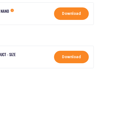
S NANO
Download
UCT - SIZE
Download