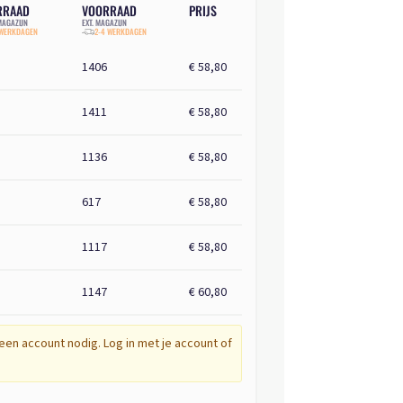
RRAAD
VOORRAAD
PRIJS
AGAZIJN
EXT. MAGAZIJN
 WERKDAGEN
2-4 WERKDAGEN
1406
€ 58,80
1411
€ 58,80
1136
€ 58,80
617
€ 58,80
1117
€ 58,80
1147
€ 60,80
een account nodig. Log in met je account of