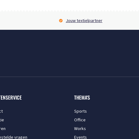
Jouw textielpartner
TENSERVICE
THEMA'S
ct
Sports
ie
Office
ren
Works
estelde vragen
Events