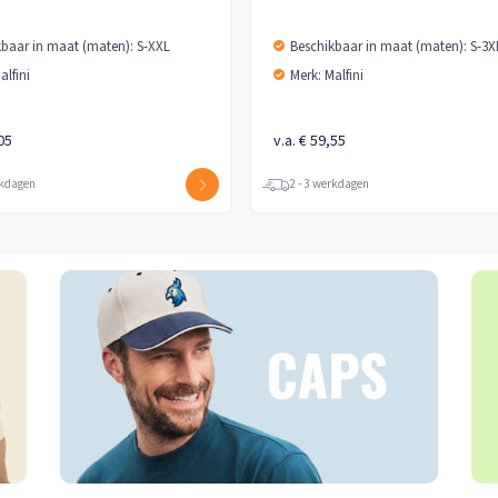
kbaar in maat (maten): S-XXL
Beschikbaar in maat (maten): S-3X
alfini
Merk: Malfini
,05
v.a. € 59,55
rkdagen
2 - 3 werkdagen