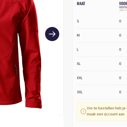
MAAT
VOO
HOOFDM
1-2
S
0
M
0
L
0
XL
0
XXL
0
3XL
0
Om te bestellen heb je 
maak een account aan.