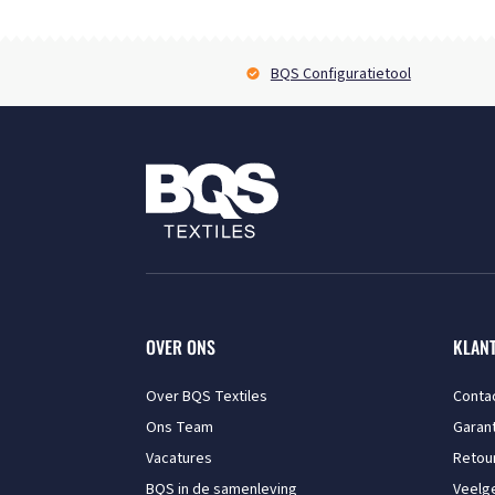
BQS Configuratietool
OVER ONS
KLAN
Over BQS Textiles
Conta
Ons Team
Garant
Vacatures
Retou
BQS in de samenleving
Veelg