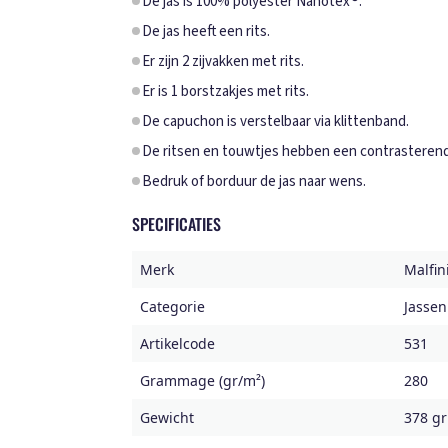
De jas is 100% polyester Nanotex®.
De jas heeft een rits.
Er zijn 2 zijvakken met rits.
Er is 1 borstzakjes met rits.
De capuchon is verstelbaar via klittenband.
De ritsen en touwtjes hebben een contrasterend
Bedruk of borduur de jas naar wens.
SPECIFICATIES
Merk
Malfin
Categorie
Jassen
Artikelcode
531
Grammage (gr/m²)
280
Gewicht
378 gr