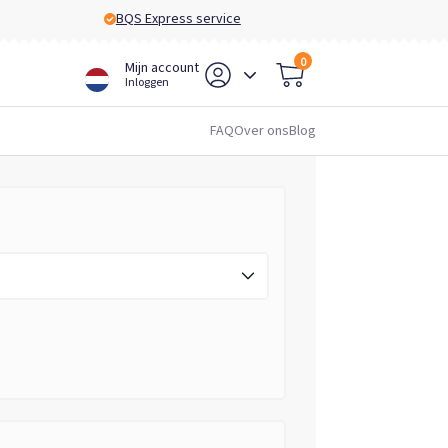
BQS Express service
0
Mijn account
Inloggen
FAQ
Over ons
Blog