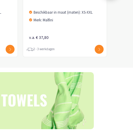
L
Beschikbaar in maat (maten): XS-XXL
Merk: Malfini
v.a. € 37,80
2 - 3 werkdagen