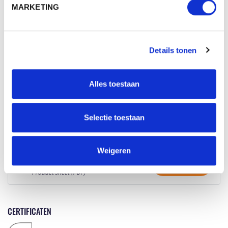
1809997 - VILTEN SCHRIJFMAP ECO
Download
MARKETING
Origineel (PDF)
1809997 - VILTEN SCHRIJFMAP ECO
Download
Details tonen
Whitelabel (PDF)
Alles toestaan
WERKTEKENINGEN
HALFAR\LIJNTEKENINGEN\1809997 -
Selectie toestaan
VISUALISATION - TRANSFER
Download
Product sheet (PDF)
Weigeren
HALFAR\LIJNTEKENINGEN\1809997 -
VISUALISATION - EMBROIDERY
Download
Product sheet (PDF)
CERTIFICATEN