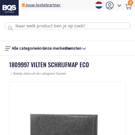
0
Jouw textielpartner
B
Alle categorieën
Onze merken
Diensten
1809997 VILTEN SCHRIJFMAP ECO
Bekijk alles uit de categorie Tassen