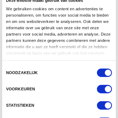
Deze website maakt gebruik van cookies
Gewicht
120 gr
We gebruiken cookies om content en advertenties te
Materiaal
recycled PES felt
personaliseren, om functies voor social media te bieden
en om ons websiteverkeer te analyseren. Ook delen we
Aantal in binnenverpaking
1
informatie over uw gebruik van onze site met onze
Artikelen in omdoos
100
partners voor social media, adverteren en analyse. Deze
partners kunnen deze gegevens combineren met andere
Land van herkomst
China
informatie die u aan ze heeft verstrekt of die ze hebben
Transferdruk, Label,
verzameld op basis van uw gebruik van hun services.
Mogelijke bewerkingen
Borduren
Toestemmingsselectie
NOODZAKELIJK
BESCHIKBARE KLEUREN
VOORKEUREN
PRODUCT SHEETS
STATISTIEKEN