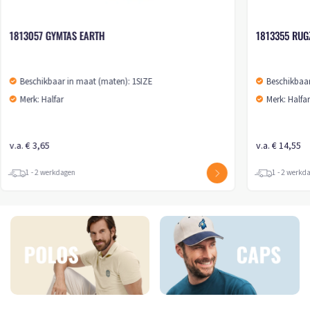
1813057 GYMTAS EARTH
1813355 RUG
Beschikbaar in maat (maten): 1SIZE
Beschikbaar
Merk: Halfar
Merk: Halfa
v.a. € 3,65
v.a. € 14,55
1 - 2 werkdagen
1 - 2 werkd