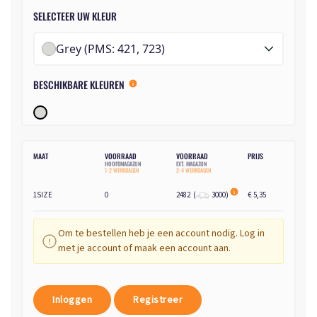
SELECTEER UW KLEUR
Grey (PMS: 421, 723)
BESCHIKBARE KLEUREN
MAAT
VOORRAAD
VOORRAAD
PRIJS
HOOFDMAGAZIJN
EXT. MAGAZIJN
1-2 WERKDAGEN
2-4 WERKDAGEN
1SIZE
0
2482
(
3000
)
€ 5,35
Om te bestellen heb je een account nodig. Log in
met je account of maak een account aan.
Inloggen
Registreer