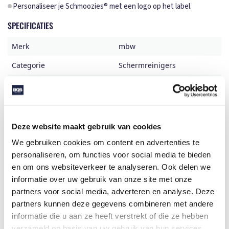
Personaliseer je Schmoozies® met een logo op het label.
SPECIFICATIES
Merk
mbw
Categorie
Schermreinigers
Artikelcode
M160731
Formaat
11x11x8
Gewicht
55 gr
Deze website maakt gebruik van cookies
Materiaal
Polyester
We gebruiken cookies om content en advertenties te
personaliseren, om functies voor social media te bieden
Aantal in binnenverpaking
50
en om ons websiteverkeer te analyseren. Ook delen we
Artikelen in omdoos
100
informatie over uw gebruik van onze site met onze
partners voor social media, adverteren en analyse. Deze
Land van herkomst
China
partners kunnen deze gegevens combineren met andere
Transferdrukprint, Pad
informatie die u aan ze heeft verstrekt of die ze hebben
Mogelijke bewerkingen
Printing
verzameld op basis van uw gebruik van hun services.