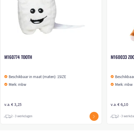
M160033 ZOO ANIMAL LION OLE
M131224 SQ
Beschikbaar in maat (maten): 1SIZE
Beschikbaar
Merk: mbw
Merk: mbw
v.a. € 6,10
v.a. € 4,65
2 - 3 werkdagen
2 - 3 werkd