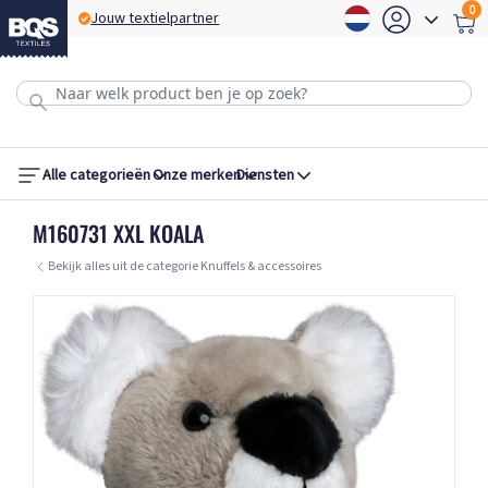
0
BQS Express service
B
Alle categorieën
Onze merken
Diensten
M160731 XXL KOALA
Bekijk alles uit de categorie Knuffels & accessoires