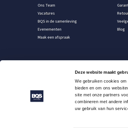
Ons Team
Garant
Vacatures
Retou
BQS in de samenleving
Veelg
Evenementen
Blog
Maak een afspraak
Deze website maakt gebru
We gebruiken cookies om c
bieden en om ons websitev
site met onze partners vo
combineren met andere inf
uw gebruik van hun servic
Algemene Voorwaarden
Privacy policy
Retourbeleid