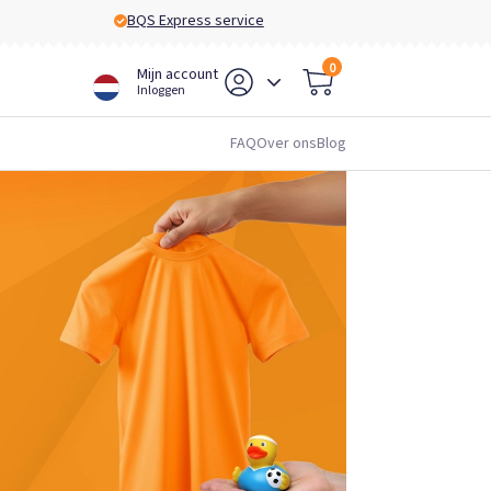
BQS Express service
0
Mijn account
Inloggen
FAQ
Over ons
Blog