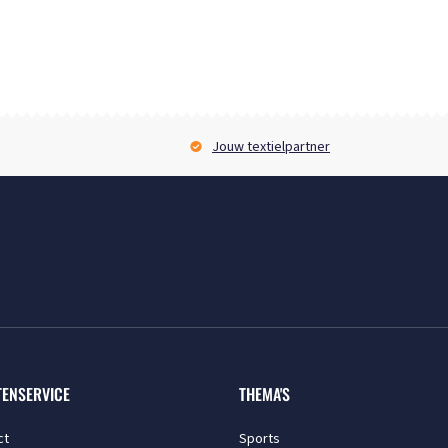
Jouw textielpartner
TENSERVICE
THEMA'S
ct
Sports