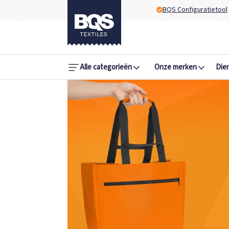
BQS Configuratietool
Alle categorieën
Onze merken
Die