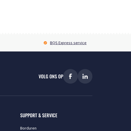
BQS Express service
VOLG ONS OP
SUPPORT & SERVICE
Borduren