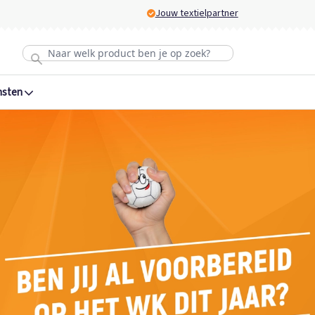
Jouw textielpartner
nsten