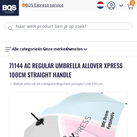
0
BQS Express service
B
Alle categorieën
Onze merken
Diensten
71144 AC REGULAR UMBRELLA ALLOVER XPRESS
100CM STRAIGHT HANDLE
Bekijk alles uit de categorie Reguliere paraplu's tot 105 cm