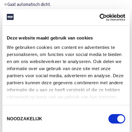
Gaat automatisch dicht.
3 jaar garantie op fabrieksfouten.
SPECIFICATIES
Deze website maakt gebruik van cookies
Merk
FARE
We gebruiken cookies om content en advertenties te
personaliseren, om functies voor social media te bieden
Categorie
Paraplu's
en om ons websiteverkeer te analyseren. Ook delen we
Artikelcode
71144
informatie over uw gebruik van onze site met onze
partners voor social media, adverteren en analyse. Deze
Formaat
ø 100cm
partners kunnen deze gegevens combineren met andere
Gewicht
340 gr
informatie die u aan ze heeft verstrekt of die ze hebben
verzameld op basis van uw gebruik van hun services.
Materiaal
100% Polyester pongee
Aantal in binnenverpaking
1
Toestemmingsselectie
NOODZAKELIJK
Artikelen in omdoos
25