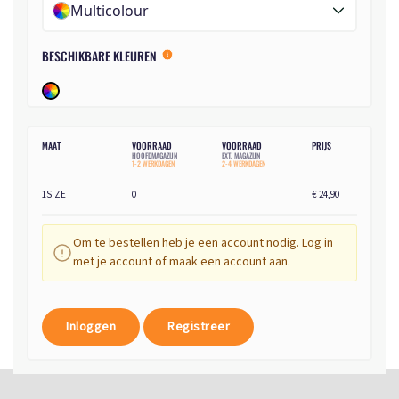
Multicolour
BESCHIKBARE KLEUREN
MAAT
VOORRAAD
VOORRAAD
PRIJS
HOOFDMAGAZIJN
EXT. MAGAZIJN
1-2 WERKDAGEN
2-4 WERKDAGEN
1SIZE
0
€ 24,90
Om te bestellen heb je een account nodig. Log in
met je account of maak een account aan.
Inloggen
Registreer