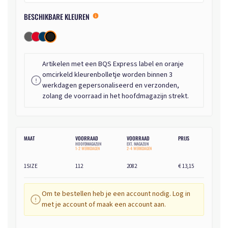
BESCHIKBARE KLEUREN
Artikelen met een BQS Express label en oranje
omcirkeld kleurenbolletje worden binnen 3
werkdagen gepersonaliseerd en verzonden,
zolang de voorraad in het hoofdmagazijn strekt.
MAAT
VOORRAAD
VOORRAAD
PRIJS
HOOFDMAGAZIJN
EXT. MAGAZIJN
1-2 WERKDAGEN
2-4 WERKDAGEN
1SIZE
112
2082
€ 13,15
Om te bestellen heb je een account nodig. Log in
met je account of maak een account aan.