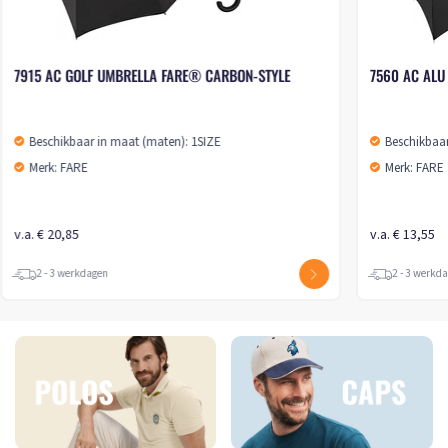
7915 AC GOLF UMBRELLA FARE® CARBON-STYLE
7560 AC ALU
Beschikbaar in maat (maten): 1SIZE
Beschikbaar
Merk: FARE
Merk: FARE
v.a. € 20,85
v.a. € 13,55
2 - 3 werkdagen
2 - 3 werkd