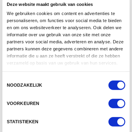
Deze paraplu vind je terug in het
showroompakket
.
Deze website maakt gebruik van cookies
Review door Giovanni
We gebruiken cookies om content en advertenties te
personaliseren, om functies voor social media te bieden
en om ons websiteverkeer te analyseren. Ook delen we
SPECIFICATIES
informatie over uw gebruik van onze site met onze
partners voor social media, adverteren en analyse. Deze
Merk
FARE
partners kunnen deze gegevens combineren met andere
informatie die u aan ze heeft verstrekt of die ze hebben
Reguliere paraplu's tot 105
Categorie
cm
verzameld op basis van uw gebruik van hun services.
Artikelcode
1119
Toestemmingsselectie
Formaat
⌀105
NOODZAKELIJK
Gewicht
426 gr
VOORKEUREN
Materiaal
100% Polyester pongee
Aantal in binnenverpaking
12
STATISTIEKEN
Artikelen in omdoos
24