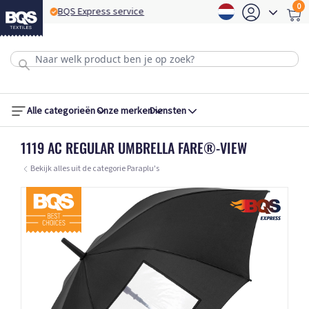
0
BQS Express service
B
Alle categorieën
Onze merken
Diensten
1119 AC REGULAR UMBRELLA FARE®-VIEW
Bekijk alles uit de categorie Paraplu's