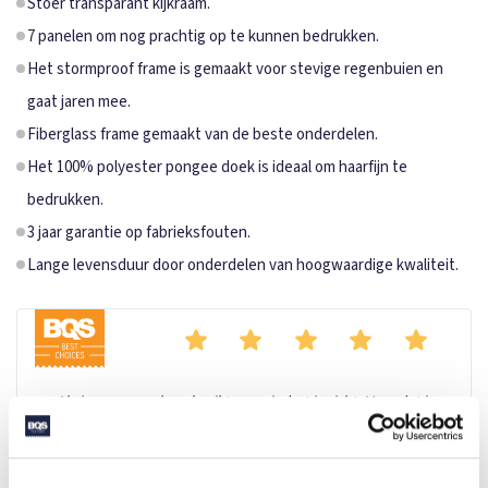
Stoer transparant kijkraam.
7 panelen om nog prachtig op te kunnen bedrukken.
Het stormproof frame is gemaakt voor stevige regenbuien en
gaat jaren mee.
Fiberglass frame gemaakt van de beste onderdelen.
Het 100% polyester pongee doek is ideaal om haarfijn te
bedrukken.
3 jaar garantie op fabrieksfouten.
Lange levensduur door onderdelen van hoogwaardige kwaliteit.
Als je een paraplu gebruikt, vermindert je zicht. Maar dat is
verleden tijd met de paraplu compleet met kijkraam. Dit maakt
je veiliger in het verkeer en je valt op met een unieke paraplu.