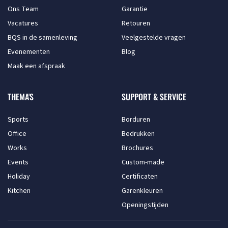
Ons Team
Garantie
Vacatures
Retouren
BQS in de samenleving
Veelgestelde vragen
Evenementen
Blog
Maak een afspraak
THEMA'S
SUPPORT & SERVICE
Sports
Borduren
Office
Bedrukken
Works
Brochures
Events
Custom-made
Holiday
Certificaten
Kitchen
Garenkleuren
Openingstijden