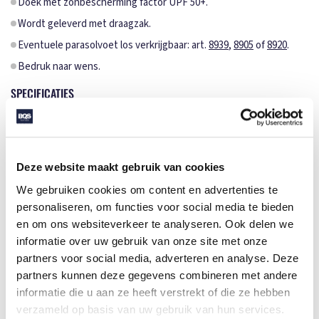
Doek met zonbescherming factor UPF 50+.
Wordt geleverd met draagzak.
Eventuele parasolvoet los verkrijgbaar: art.
8939
,
8905
of
8920
.
Bedruk naar wens.
SPECIFICATIES
Merk
FARE
Categorie
Parasols
Deze website maakt gebruik van cookies
Artikelcode
8245
We gebruiken cookies om content en advertenties te
Formaat
⌀236
personaliseren, om functies voor social media te bieden
en om ons websiteverkeer te analyseren. Ook delen we
Gewicht
3.050 gr
informatie over uw gebruik van onze site met onze
Materiaal
100% Polyester
partners voor social media, adverteren en analyse. Deze
partners kunnen deze gegevens combineren met andere
Aantal in binnenverpaking
6
informatie die u aan ze heeft verstrekt of die ze hebben
Artikelen in omdoos
6
verzameld op basis van uw gebruik van hun services.