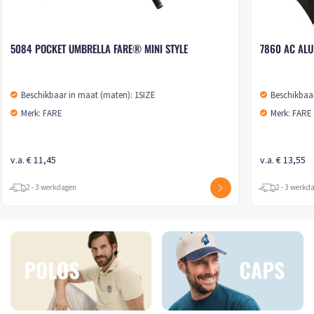
5084 POCKET UMBRELLA FARE® MINI STYLE
7860 AC ALU
Beschikbaar in maat (maten): 1SIZE
Beschikbaar
Merk: FARE
Merk: FARE
v.a. € 11,45
v.a. € 13,55
2 - 3 werkdagen
2 - 3 werkd