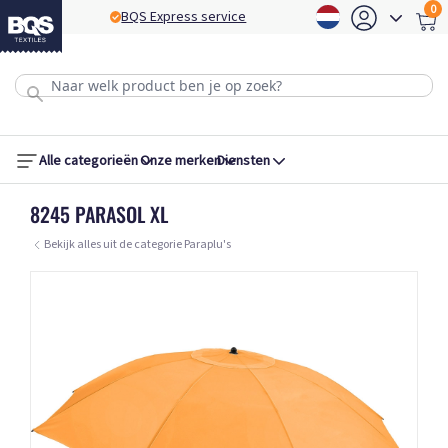
0
BQS Express service
B
Alle categorieën
Onze merken
Diensten
8245 PARASOL XL
Bekijk alles uit de categorie Paraplu's