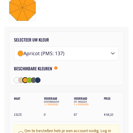
SELECTEER UW KLEUR
Apricot (PMS: 137)
BESCHIKBARE KLEUREN
MAAT
VOORRAAD
VOORRAAD
PRIJS
HOOFDMAGAZIJN
EXT. MAGAZIJN
1-2 WERKDAGEN
2-4 WERKDAGEN
1SIZE
0
67
€ 64,10
Om te bestellen heb je een account nodig. Log in