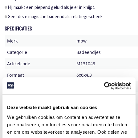
Hij maakt een piepend geluid als je er in knijpt.
Geef deze magische badeend als relatiegeschenk.
SPECIFICATIES
Merk
mbw
Categorie
Badeendjes
Artikelcode
M131043
Formaat
6x6x4.3
Gewicht
19 gr
Materiaal
PVC
Deze website maakt gebruik van cookies
Aantal in binnenverpaking
150
We gebruiken cookies om content en advertenties te
Artikelen in omdoos
300
personaliseren, om functies voor social media te bieden
Land van herkomst
China
en om ons websiteverkeer te analyseren. Ook delen we