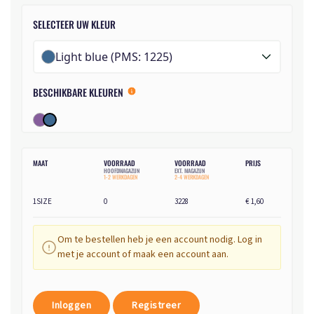
SELECTEER UW KLEUR
Light blue (PMS: 1225)
BESCHIKBARE KLEUREN
MAAT
VOORRAAD
VOORRAAD
PRIJS
HOOFDMAGAZIJN
EXT. MAGAZIJN
1-2 WERKDAGEN
2-4 WERKDAGEN
1SIZE
0
3228
€ 1,60
Om te bestellen heb je een account nodig. Log in
met je account of maak een account aan.
Inloggen
Registreer