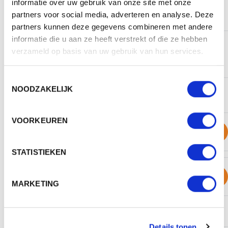
informatie over uw gebruik van onze site met onze
Mogelijke bewerkingen
Tampondruk
partners voor social media, adverteren en analyse. Deze
partners kunnen deze gegevens combineren met andere
informatie die u aan ze heeft verstrekt of die ze hebben
BESCHIKBARE KLEUREN
verzameld op basis van uw gebruik van hun services.
Toestemmingsselectie
NOODZAKELIJK
PRODUCT SHEETS
VOORKEUREN
M131043 - SQUEAKY DUCK COLOUR CHANGING
Download
Origineel (PDF)
STATISTIEKEN
M131043 - SQUEAKY DUCK COLOUR CHANGING
Download
Whitelabel (PDF)
MARKETING
WERKTEKENINGEN
Details tonen