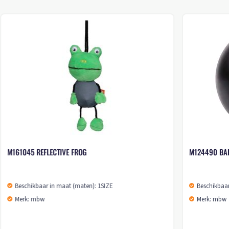
M161045 REFLECTIVE FROG
M124490 BA
Beschikbaar in maat (maten): 1SIZE
Beschikbaar
Merk: mbw
Merk: mbw