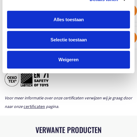
MBW\LIJNTEKENINGEN\M131043_RED_32043_V.JPG
Download
Product sheet (PDF)
Alles toestaan
MBW\LIJNTEKENINGEN\M131043_RED_32043_H.JPG
Download
Selectie toestaan
Product sheet (PDF)
Weigeren
CERTIFICATEN
Voor meer informatie over onze certificaten verwijzen wij je graag door
naar onze
certificaten
pagina.
VERWANTE PRODUCTEN